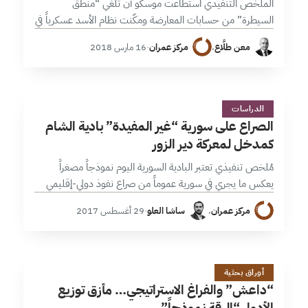
الملخص التنفيذي استطاعت موسكو أن تلغي “منطق
السيطرة” من حسابات المعارضة ومكّنت نظام الأسد عسكرياً في
معظم مناطق ما عرف بـ”سورية المفيدة”. ازداد تبلور مناطق
معن طلَّاع
،
مركز عمران
·
16 مارس 2018
سيطرة دولية واسعة تجعل “عنصر…
ا
31 دقائق
الدراسات
الصراع على سورية “غير المفيدة” بادية الشام
كمدخل لمعركة دير الزور
مُلخص تنفيذي تعتبر البادية السورية اليوم نموذجاً مصغراً
يعكس ما يجري في سورية عموماً من صراع نفوذ دولي-إقليمي
بأدوات محلية؛ والسباق المحموم بين تلك الأطراف للسيطرة
مركز عمران
،
ساشا العلو
·
29 أغسطس 2017
على الفراغ الاستراتيجي الذي…
&
24 دقائق
أوراق بحثية
“داعش” والفراغ الاستراتيجي… مأزق توزيع
الأدوار “الرقة نموذجاً”