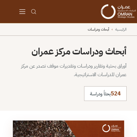
الرئيسية
›
أبحاث ودراسات
أبحاث ودراسات مركز عمران
أوراق بحثية وتقارير ودراسات وتقديرات موقف تصدر عن مركز
عمران للدراسات الاستراتيجية.
524
بحثاً ودراسة