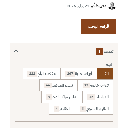
معن طلَّاع
·
21 يوليو 2026
قراءة البحث
تصفية
1
النوع
الكل
أوراق بحثية
مقالات الرأي
111
167
تقارير خاصة
تقدير الموقف
66
97
الدراسات
تقارير مراكز الفكر
9
39
التقرير السنوي
التقارير
4
8