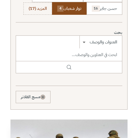
حسن جابر
نوار شعبان
المزيد (17)
4
16
بحث
نطاق البحث
×
مسح الفلاتر