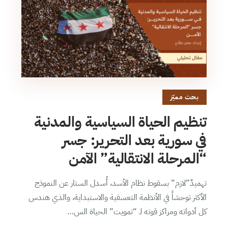
بحث مميّز
تنظيم الحياة السياسية والمدنية
في سورية بعد التحرير: جسر
“المرحلة الانتقالية” الآمن
تهميدٌ”لازم” بسقوط نظام الأسد، أُسدل الستار عن النموذج
الأكثر توحشاً في الأنظمة التعسفية والاستبداية، والذي هندس
كل أدواته ومراكز قوته لـ “تمويت” الحياة الس…