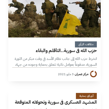
9 دقائق
مقالات الرأي
حزب الله في سورية..التأقلم والبقاء
انخرط حزب الله إلى جانب نظام الأسد في وقت مبكر من الثورة
السورية، مدفوعاً بعوامل ذاتية تتعلق بحماية وجوده من جهة،
وتفعيلاً لدوره الوظيفي في الإقليم بحسب الاستراتيجية الإيرانية
مركز عمران
·
3 مايو 2021
والمصالح…
ا
23 دقائق
أوراق بحثية
المشهد العسكري في سورية وتحولاته المتوقعة