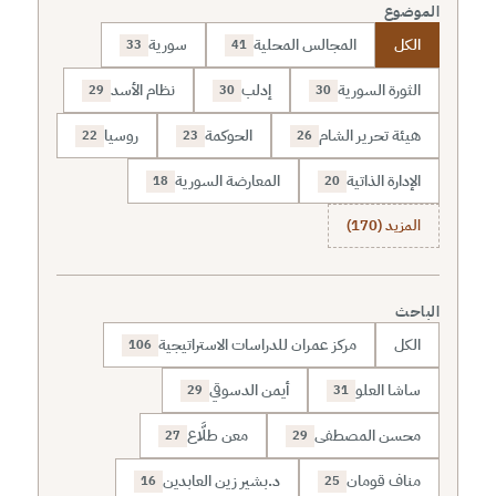
الموضوع
الكل
المجالس المحلية
سورية
33
41
الثورة السورية
إدلب
نظام الأسد
29
30
30
هيئة تحرير الشام
الحوكمة
روسيا
22
23
26
الإدارة الذاتية
المعارضة السورية
18
20
المزيد (170)
الباحث
الكل
مركز عمران للدراسات الاستراتيجية
106
ساشا العلو
أيمن الدسوقي
29
31
محسن المصطفى
معن طلَّاع
27
29
مناف قومان
د.بشير زين العابدين
16
25