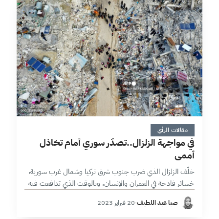
4 دقائق
مقالات الرأي
في مواجهة الزلزال..تصدّر سوري أمام تخاذل
أممي
خلّف الزلزال الذي ضرب جنوب شرق تركيا وشمال غرب سورية،
خسائر فادحة في العمران والإنسان، وبالوقت الذي تدافعت فيه
العديد من الدول لتقديم مساعدات لتركيا، لم تقتصر على الدول
صبا عبد اللطيف
·
20 فبراير 2023
الصديقة…