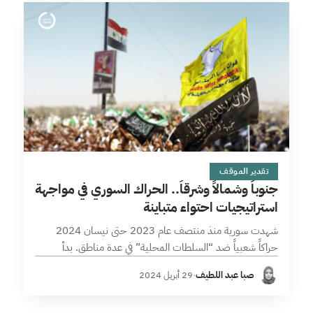
11 دقائق
تقدير الموقف
جنوباً وشمالاً وشرقاً.. الحراك السوري في مواجهة
استراتيجيات احتواء متباينة
شهدت سورية منذ منتصف عام 2023 حتى نيسان 2024
حراكاً شعبياً ضد “السلطات المحلية” في عدة مناطق. بدأ
الحراك في منطقة شمال شرق سورية، إذ انتفض أبناء العشائر
صبا عبد اللطيف
·
29 أبريل 2024
العربية ضد…