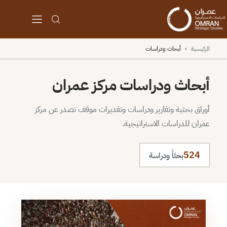
الرئيسية
›
أبحاث ودراسات
أبحاث ودراسات مركز عمران
أوراق بحثية وتقارير ودراسات وتقديرات موقف تصدر عن مركز
عمران للدراسات الاستراتيجية.
524
بحثاً ودراسة