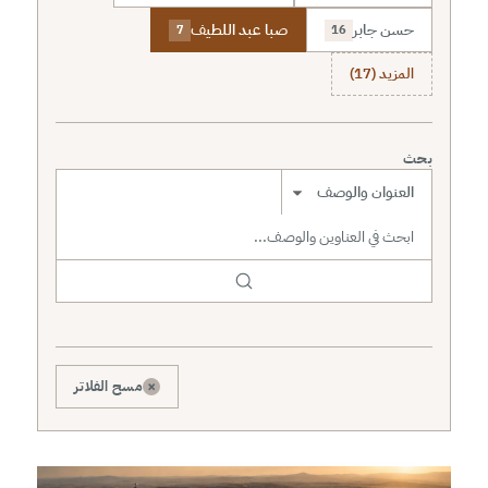
حسن جابر
صبا عبد اللطيف
7
16
المزيد (17)
بحث
نطاق البحث
×
مسح الفلاتر