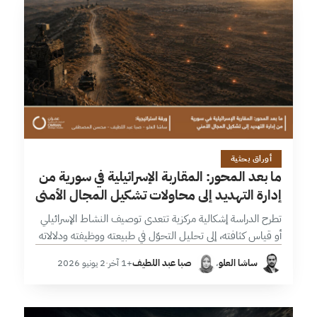
51 دقائق
أوراق بحثية
ما بعد المحور: المقاربة الإسرائيلية في سورية من
إدارة التهديد إلى محاولات تشكيل المجال الأمني
تطرح الدراسة إشكالية مركزية تتعدى توصيف النشاط الإسرائيلي
أو قياس كثافته، إلى تحليل التحوّل في طبيعته ووظيفته ودلالاته
الاستراتيجية. وتعتمد في هذا السياق؛ منهجية تجمع بين الرصد
ساشا العلو
،
صبا عبد اللطيف
+1 آخر
·
2 يونيو 2026
الكمي والتحليل النوعي،…