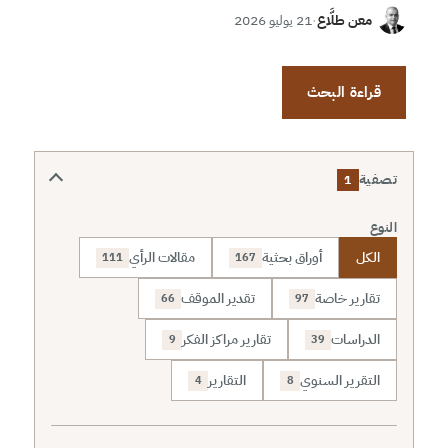
معن طلَّاع
·
21 يوليو 2026
قراءة البحث
تصفية
1
النوع
الكل
أوراق بحثية
مقالات الرأي
111
167
تقارير خاصة
تقدير الموقف
66
97
الدراسات
تقارير مراكز الفكر
9
39
التقرير السنوي
التقارير
4
8