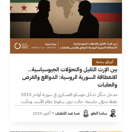
28 دقائق
أوراق بحثية
بين الإرث الثقيل والتحوّلات الجيوسياسية..
الانعطافة السورية الروسية: الدوافع والفرص
والعقبات
مدخل شكّل تدخّل موسكو العسكري في سورية أواخر 2015
نقطة تحوّل حاسمة، حالت دون سقوط نظام الأسد، ومكّنت
روسيا من إبراز قدرتها على القتال والتدخل العسكري المباشر
ساشا العلو
،
صبا عبد اللطيف
·
7 أكتوبر 2025
لأول مرة خارج…