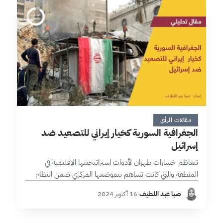
7 دقائق
مقالات الرأي
الجغرافية السورية كخيار إيراني للتصعيد ضد
إسرائيل
تتعاظم خسارات طهران لأدوات استراتيجيتها الإقليمية في
المنطقة والتي كانت تساهم بتموضعها المركزي ضمن النظام
الإقليمي، فالمواجهة غير المتكافئة في غزة المترافقة مع صمت
صبا عبد اللطيف
·
16 أكتوبر 2024
دولي مطبق، والضربة القاسية التي وجهتها…