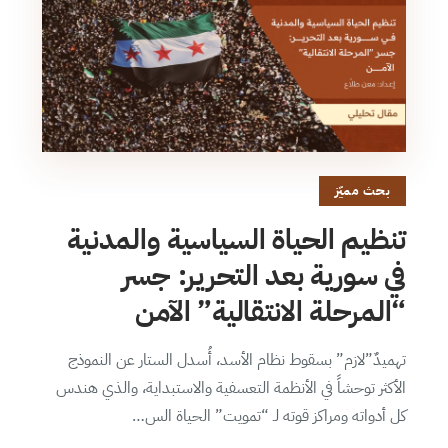
بحث مميّز
تنظيم الحياة السياسية والمدنية
في سورية بعد التحرير: جسر
“المرحلة الانتقالية” الآمن
تهميدٌ”لازم” بسقوط نظام الأسد، أُسدل الستار عن النموذج
الأكثر توحشاً في الأنظمة التعسفية والاستبداية، والذي هندس
كل أدواته ومراكز قوته لـ “تمويت” الحياة الس…