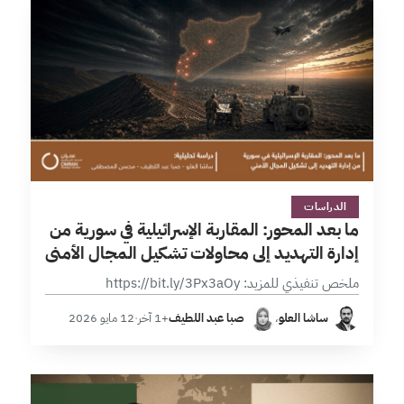
3 دقائق
الدراسات
ما بعد المحور: المقاربة الإسرائيلية في سورية من
إدارة التهديد إلى محاولات تشكيل المجال الأمني
ملخص تنفيذي للمزيد: https://bit.ly/3Px3aOy
ساشا العلو
،
صبا عبد اللطيف
+1 آخر
·
12 مايو 2026