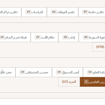
تقارير خاصة
تقدير الموقف
الدراسات
تقارير مراكز الف
39
66
97
ثورة السورية
إدلب
نظام الأسد
هيئة تحرير الشام
26
29
30
30
1)
شا العلو
أيمن الدسوقي
محسن المصطفى
معن طلَّا
29
29
31
زين العابدين
المزيد (17)
5