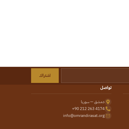
اشتراك
تواصل
دمشق — سوريا
+90 212 263 4174
info@omrandirasat.org