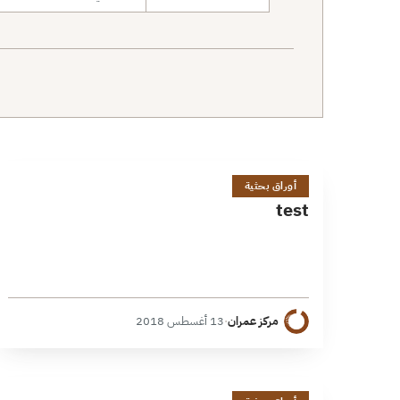
نطاق البحث
t
1 دقائق
أوراق بحثية
test
مركز عمران
·
13 أغسطس 2018
1 دقائق