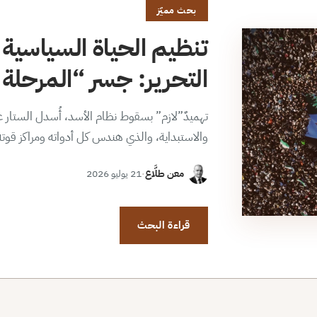
بحث مميّز
تنظيم الحياة السياسية 
التحرير: جسر “المرحلة ا
تهميدٌ”لازم” بسقوط نظام الأسد، أُسدل الستار عن
والاستبداية، والذي هندس كل أدواته ومراكز قوت
معن طلَّاع
·
21 يوليو 2026
قراءة البحث