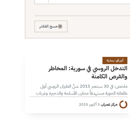
×
مسح الفلاتر
ا
17 دقائق
أوراق بحثية
التدخل الروسي في سورية: المخاطر
والفرص الكامنة
ملخص: في 30 سبتمبر 2015 شنَّ الطيران الروسي أولى
طلعاته الجوية مستهدفاً مخازن للأسلحة والذخيرة وعربات
ومدرعات في حمص وحماة وحلب؛ مستنداً إلى معلومات تم
مركز عمران
·
3 أكتوبر 2015
جمعها وتحديدها من قبل غرفة…