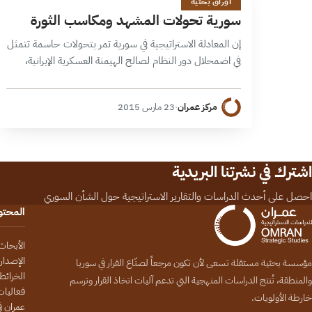
س
أوراق بحثية
سورية تحولات المشهد ومكاسب الثورة
إن المعادلة الاستراتيجية في سورية تمر بتحولات حاسمة تتمثل
في اضمحلال دور النظام لصالح الهيمنة العسكرية الإيرانية،
وتمتع الميلشيات الطائفية بالتسليح والدعم الدبلوماسي
الأمريكي.
مركز عمران
·
23 مارس 2015
اشترك في نشرتنا البريدية
احصل على أحدث الدراسات والتقارير الاستراتيجية حول الشأن السوري
المحت
الأبحاث
الإصدار
مؤسسة بحثية مستقلة تسعى لأن تكون مرجعاً لصنّاع القرار في سوريا
الخرائط
والمنطقة، تُنتج الدراسات المنهجية التي تدعم آليات اتخاذ القرار وترسم
فعاليات
خارطة الأولويات.
عمران في