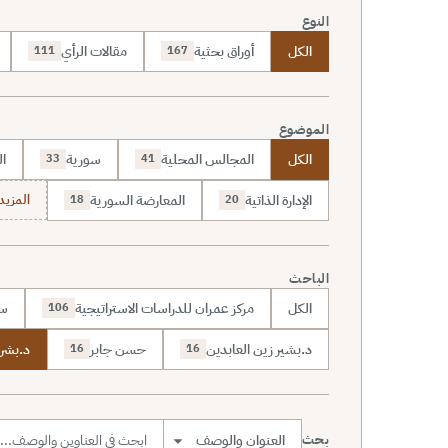
النوع
الكل
أوراق بحثية
مقالات الرأي
111
167
الموضوع
الكل
المجالس المحلية
سورية
ال
33
41
الإدارة الذاتية
المعارضة السورية
المزيد (70
18
20
الباحث
الكل
مركز عمران للدراسات الاستراتيجية
سا
106
د.بشير زين العابدين
حسن جابر
د.بشر 
16
16
بحث