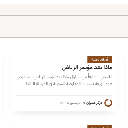
م
11 دقائق
أوراق بحثية
ماذا بعد مؤتمر الرياض
ملخص: انطلاقاً من تساؤل ماذا بعد مؤتمر الرياض، تستعرض
هذه الورقة تحديات المعارضة السورية في المرحلة التالية
لانعقاد المؤتمر(الذي تباينت وجهات النظر في تقييم مخرجاته)،
سواء تلك المتمثلة بالجهود السياسية…
مركز عمران
·
14 ديسمبر 2015
1 دقائق