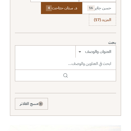
حسن جابر
د. سنان حتاحت
4
16
المزيد (17)
بحث
نطاق البحث
×
مسح الفلاتر