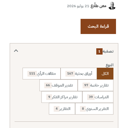
معن طلَّاع
·
21 يوليو 2026
قراءة البحث
تصفية
1
النوع
الكل
أوراق بحثية
مقالات الرأي
111
167
تقارير خاصة
تقدير الموقف
66
97
الدراسات
تقارير مراكز الفكر
9
39
التقرير السنوي
التقارير
4
8