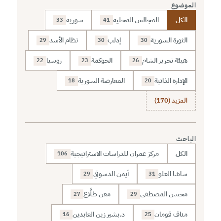
الموضوع
الكل
المجالس المحلية
سورية
33
41
الثورة السورية
إدلب
نظام الأسد
29
30
30
هيئة تحرير الشام
الحوكمة
روسيا
22
23
26
الإدارة الذاتية
المعارضة السورية
18
20
المزيد (170)
الباحث
الكل
مركز عمران للدراسات الاستراتيجية
106
ساشا العلو
أيمن الدسوقي
29
31
محسن المصطفى
معن طلَّاع
27
29
مناف قومان
د.بشير زين العابدين
16
25