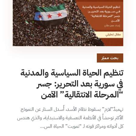
بحث مميّز
تنظيم الحياة السياسية والمدنية
في سورية بعد التحرير: جسر
“المرحلة الانتقالية” الآمن
تهميدٌ”لازم” بسقوط نظام الأسد، أُسدل الستار عن النموذج
الأكثر توحشاً في الأنظمة التعسفية والاستبداية، والذي هندس
كل أدواته ومراكز قوته لـ “تمويت” الحياة الس…