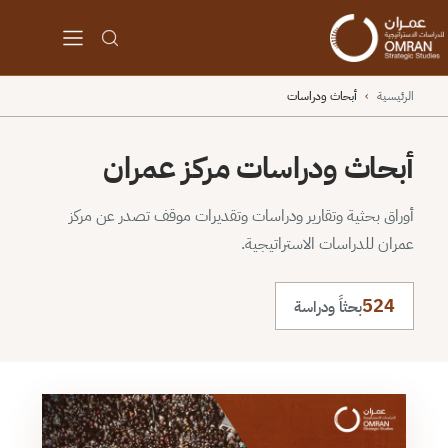
الرئيسية
›
أبحاث ودراسات
أبحاث ودراسات مركز عمران
أوراق بحثية وتقارير ودراسات وتقديرات موقف تصدر عن مركز
عمران للدراسات الاستراتيجية.
524
بحثاً ودراسة