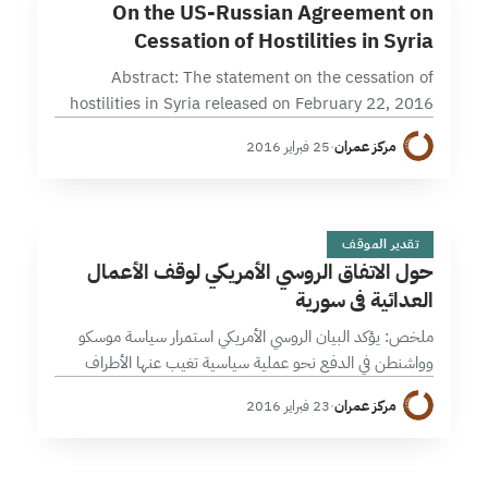
On the US-Russian Agreement on
Cessation of Hostilities in Syria
Abstract: The statement on the cessation of
hostilities in Syria released on February 22, 2016
following meetings between Kerry and Lavrov
مركز عمران
·
25 فبراير 2016
indicate the continuance of a joint US-Russian
policy to…
ح
9 دقائق
تقدير الموقف
حول الاتفاق الروسي الأمريكي لوقف الأعمال
العدائية في سورية
ملخص: يؤكد البيان الروسي الأمريكي استمرار سياسة موسكو
وواشنطن في الدفع نحو عملية سياسية تغيب عنها الأطراف
“المتمردة”، وتعزز قواعد تعاطي جديدة مع المشهد السياسي في
مركز عمران
·
23 فبراير 2016
سورية تخلو من الضمانات…