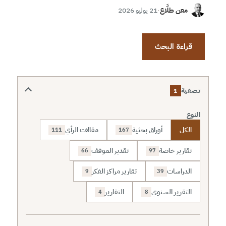
معن طلَّاع
·
21 يوليو 2026
قراءة البحث
تصفية
1
النوع
الكل
أوراق بحثية
مقالات الرأي
111
167
تقارير خاصة
تقدير الموقف
66
97
الدراسات
تقارير مراكز الفكر
9
39
التقرير السنوي
التقارير
4
8