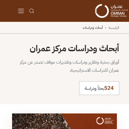
الرئيسية
›
أبحاث ودراسات
أبحاث ودراسات مركز عمران
أوراق بحثية وتقارير ودراسات وتقديرات موقف تصدر عن مركز
عمران للدراسات الاستراتيجية.
524
بحثاً ودراسة