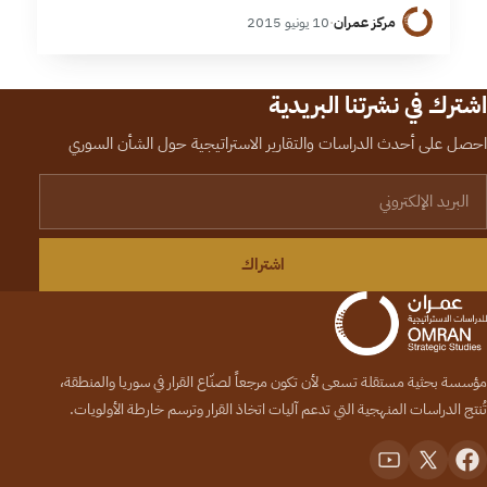
خلال تقدم جيش الفتح على مواقع النظام في إدلب، أوسع
مركز عمران
·
10 يونيو 2015
موجة…
اشترك في نشرتنا البريدية
احصل على أحدث الدراسات والتقارير الاستراتيجية حول الشأن السوري
لبريد الإلكتروني
اشتراك
مؤسسة بحثية مستقلة تسعى لأن تكون مرجعاً لصنّاع القرار في سوريا والمنطقة،
تُنتج الدراسات المنهجية التي تدعم آليات اتخاذ القرار وترسم خارطة الأولويات.