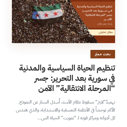
بحث مميّز
تنظيم الحياة السياسية والمدنية
في سورية بعد التحرير: جسر
“المرحلة الانتقالية” الآمن
تهميدٌ”لازم” بسقوط نظام الأسد، أُسدل الستار عن النموذج
الأكثر توحشاً في الأنظمة التعسفية والاستبداية، والذي هندس
كل أدواته ومراكز قوته لـ “تمويت” الحياة الس…