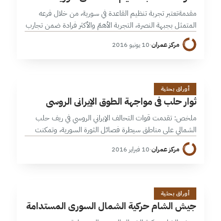
مقدمةتعتبر تجربة تنظيم القاعدة في سورية، من خلال فرعه
المتمثل بجبهة النصرة، التجربة الأهمّ والأكثر فرادة ضمن تجارب
القاعدة في البلدان الأخرى، لتوفرها على عدد وعتاد ومساحة
مركز عمران
·
10 يونيو 2016
نفوذ وعلاقات بالمجتمع…
ث
25 دقائق
أوراق بحثية
ثوار حلب في مواجهة الطوق الإيراني الروسي
ملخص: تقدمت قوات التحالف الإيراني الروسي في ريف حلب
الشمالي على مناطق سيطرة فصائل الثورة السورية، وتمكنت
من الوصول إلى نبّل والزهراء، ووضع جبهة حلب أمام خارطة
مركز عمران
·
10 فبراير 2016
ميدانية جديدة ومتطورة…
ج
13 دقائق
أوراق بحثية
جيش الشام حركية الشمال السوري المستدامة