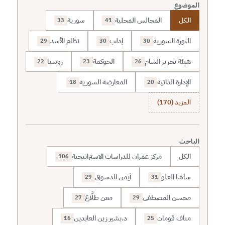
الموضوع
الكل
المجالس المحلية
سورية
33
41
الثورة السورية
إدلب
نظام الأسد
29
30
30
هيئة تحرير الشام
الحوكمة
روسيا
22
23
26
الإدارة الذاتية
المعارضة السورية
18
20
المزيد (170)
الباحث
الكل
مركز عمران للدراسات الاستراتيجية
106
ساشا العلو
أيمن الدسوقي
29
31
محسن المصطفى
معن طلَّاع
27
29
مناف قومان
د.بشير زين العابدين
16
25