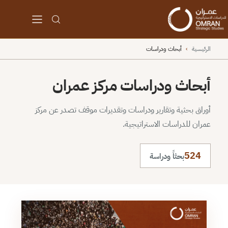
الرئيسية
›
أبحاث ودراسات
أبحاث ودراسات مركز عمران
أوراق بحثية وتقارير ودراسات وتقديرات موقف تصدر عن مركز
عمران للدراسات الاستراتيجية.
524
بحثاً ودراسة