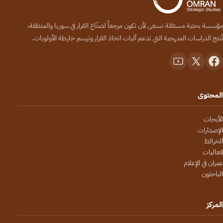
مؤسسة بحثية مستقلة تسعى لأن تكون مرجعاً لصنّاع القرار في سوريا والمنطقة،
تُنتج الدراسات المنهجية التي تدعم آليات اتخاذ القرار وترسم خارطة الأولويات.
المحتوى
الأبحاث
الإصدارات
الخرائط
فعاليات
عمران في الإعلام
الباحثون
المركز