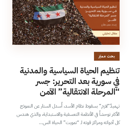
بحث مميّز
تنظيم الحياة السياسية والمدنية
في سورية بعد التحرير: جسر
“المرحلة الانتقالية” الآمن
تهميدٌ”لازم” بسقوط نظام الأسد، أُسدل الستار عن النموذج
الأكثر توحشاً في الأنظمة التعسفية والاستبداية، والذي هندس
كل أدواته ومراكز قوته لـ “تمويت” الحياة الس…