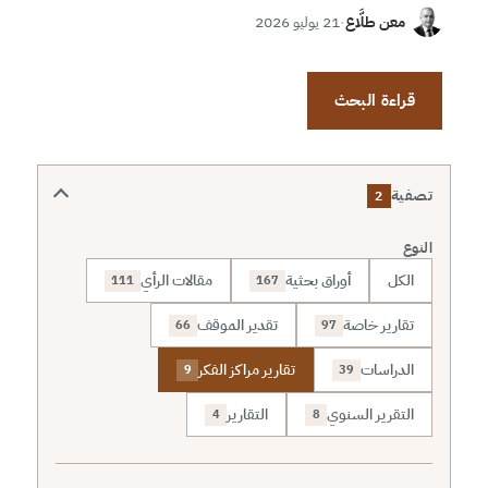
معن طلَّاع
·
21 يوليو 2026
قراءة البحث
تصفية
2
النوع
الكل
أوراق بحثية
مقالات الرأي
111
167
تقارير خاصة
تقدير الموقف
66
97
الدراسات
تقارير مراكز الفكر
9
39
التقرير السنوي
التقارير
4
8