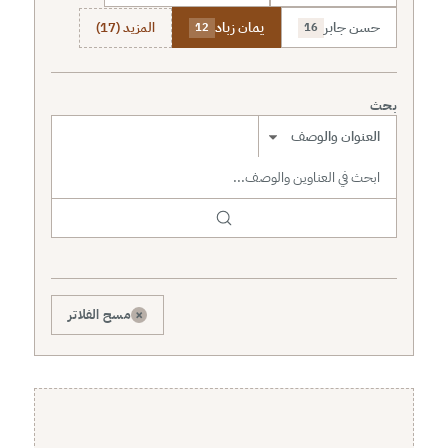
حسن جابر
يمان زباد
المزيد (17)
12
16
بحث
نطاق البحث
×
مسح الفلاتر