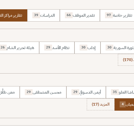
تقارير خاصة
تقدير الموقف
الدراسات
تقارير مراكز الف
39
66
97
ثورة السورية
إدلب
نظام الأسد
هيئة تحرير الشام
26
29
30
30
1)
شا العلو
أيمن الدسوقي
محسن المصطفى
معن طلَّا
29
29
31
عبان
المزيد (17)
4