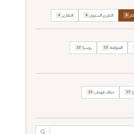
كر
التقرير السنوي
التقارير
4
8
9
الحوكمة
روسيا
22
23
ع
مناف قومان
25
27