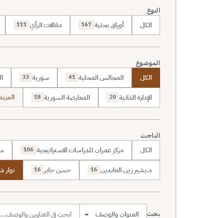
النوع
الكل
أوراق بحثية
مقالات الرأي
111
167
الموضوع
الكل
المجالس المحلية
سورية
ال
33
41
الإدارة الذاتية
المعارضة السورية
المزيد (70
18
20
الباحث
الكل
مركز عمران للدراسات الاستراتيجية
سا
106
د.بشير زين العابدين
حسن جابر
نوار ش
16
16
بحث