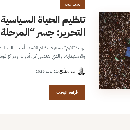
بحث مميّز
تنظيم الحياة السياسية 
التحرير: جسر “المرحلة ا
تهميدٌ”لازم” بسقوط نظام الأسد، أُسدل الستار عن
والاستبداية، والذي هندس كل أدواته ومراكز قوت
معن طلَّاع
·
21 يوليو 2026
قراءة البحث