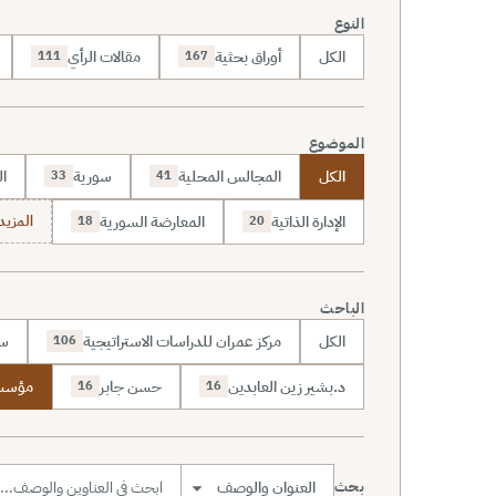
النوع
الكل
أوراق بحثية
مقالات الرأي
111
167
الموضوع
الكل
المجالس المحلية
سورية
ال
33
41
الإدارة الذاتية
المعارضة السورية
المزيد (70
18
20
الباحث
الكل
مركز عمران للدراسات الاستراتيجية
سا
106
د.بشير زين العابدين
حسن جابر
مؤسسة
16
16
بحث