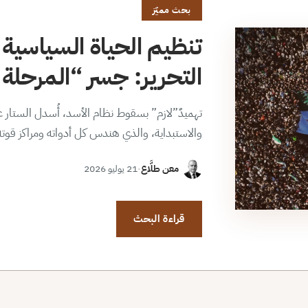
بحث مميّز
تنظيم الحياة السياسية 
التحرير: جسر “المرحلة ا
تهميدٌ”لازم” بسقوط نظام الأسد، أُسدل الستار عن
والاستبداية، والذي هندس كل أدواته ومراكز قوت
معن طلَّاع
·
21 يوليو 2026
قراءة البحث