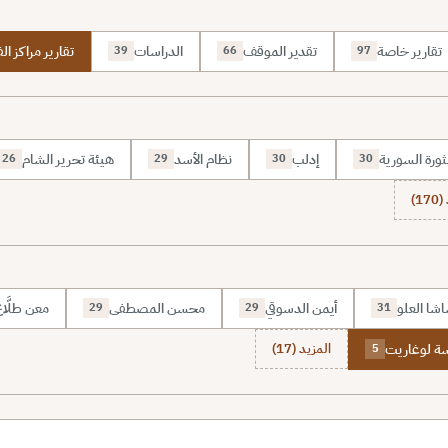
تقارير خاصة
تقدير الموقف
الدراسات
تقارير مراكز الف
39
66
97
ثورة السورية
إدلب
نظام الأسد
هيئة تحرير الشام
26
29
30
30
1)
شا العلو
أيمن الدسوقي
محسن المصطفى
معن طلَّا
29
29
31
 لوغاريت
المزيد (17)
5