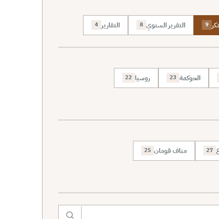
كر
التقرير السنوي
التقارير
4
8
9
الحوكمة
روسيا
22
23
ع
مناف قومان
25
27