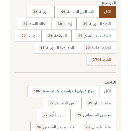
الموضوع
الكل
المجالس المحلية
سورية
33
41
الثورة السورية
إدلب
نظام الأسد
29
30
30
هيئة تحرير الشام
الحوكمة
روسيا
22
23
26
الإدارة الذاتية
المعارضة السورية
18
20
المزيد (170)
الباحث
الكل
مركز عمران للدراسات الاستراتيجية
106
ساشا العلو
أيمن الدسوقي
29
31
محسن المصطفى
معن طلَّاع
27
29
مناف قومان
د.بشير زين العابدين
16
25