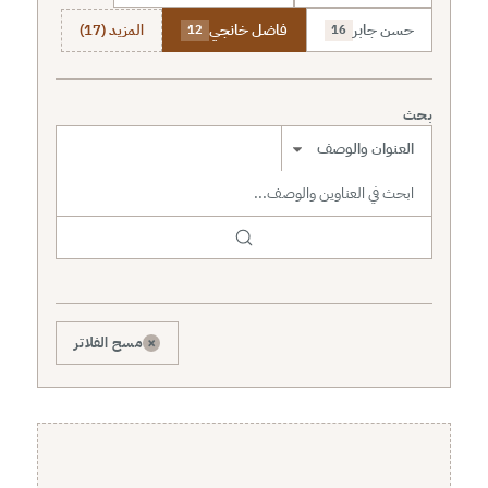
حسن جابر
فاضل خانجي
المزيد (17)
12
16
بحث
نطاق البحث
×
مسح الفلاتر