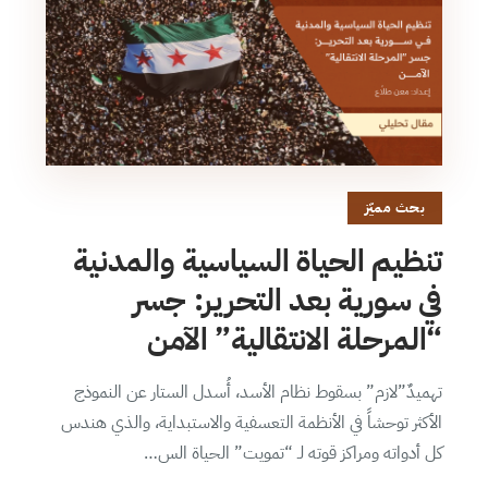
بحث مميّز
تنظيم الحياة السياسية والمدنية
في سورية بعد التحرير: جسر
“المرحلة الانتقالية” الآمن
تهميدٌ”لازم” بسقوط نظام الأسد، أُسدل الستار عن النموذج
الأكثر توحشاً في الأنظمة التعسفية والاستبداية، والذي هندس
كل أدواته ومراكز قوته لـ “تمويت” الحياة الس…