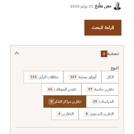
معن طلَّاع
·
21 يوليو 2026
قراءة البحث
تصفية
2
النوع
الكل
أوراق بحثية
مقالات الرأي
111
167
تقارير خاصة
تقدير الموقف
66
97
الدراسات
تقارير مراكز الفكر
9
39
التقرير السنوي
التقارير
4
8