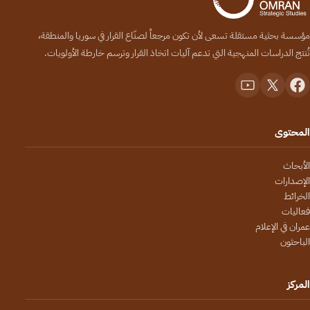
مؤسسة بحثية مستقلة تسعى لأن تكون مرجعاً لصنّاع القرار في سوريا والمنطقة،
تُنتج الدراسات المنهجية التي تدعم آليات اتخاذ القرار وترسم خارطة الأولويات.
المحتوى
الأبحاث
الإصدارات
الخرائط
فعاليات
عمران في الإعلام
الباحثون
المركز