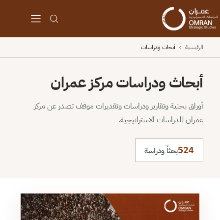
الرئيسية
›
أبحاث ودراسات
أبحاث ودراسات مركز عمران
أوراق بحثية وتقارير ودراسات وتقديرات موقف تصدر عن مركز
عمران للدراسات الاستراتيجية.
524
بحثاً ودراسة