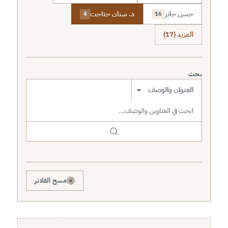
حسن جابر
د. سنان حتاحت
4
16
المزيد (17)
بحث
نطاق البحث
×
مسح الفلاتر