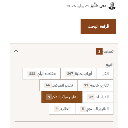
معن طلَّاع
·
21 يوليو 2026
قراءة البحث
تصفية
2
النوع
الكل
أوراق بحثية
مقالات الرأي
111
167
تقارير خاصة
تقدير الموقف
66
97
الدراسات
تقارير مراكز الفكر
9
39
التقرير السنوي
التقارير
4
8