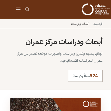
الرئيسية
›
أبحاث ودراسات
أبحاث ودراسات مركز عمران
أوراق بحثية وتقارير ودراسات وتقديرات موقف تصدر عن مركز
عمران للدراسات الاستراتيجية.
524
بحثاً ودراسة