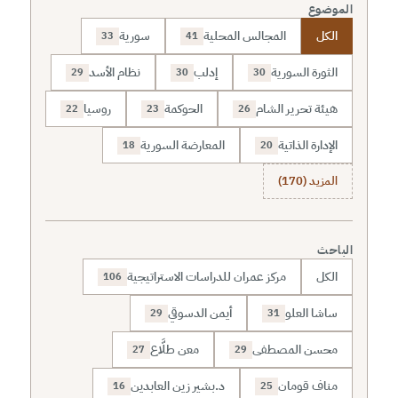
الموضوع
الكل
المجالس المحلية
سورية
33
41
الثورة السورية
إدلب
نظام الأسد
29
30
30
هيئة تحرير الشام
الحوكمة
روسيا
22
23
26
الإدارة الذاتية
المعارضة السورية
18
20
المزيد (170)
الباحث
الكل
مركز عمران للدراسات الاستراتيجية
106
ساشا العلو
أيمن الدسوقي
29
31
محسن المصطفى
معن طلَّاع
27
29
مناف قومان
د.بشير زين العابدين
16
25