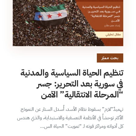
بحث مميّز
تنظيم الحياة السياسية والمدنية
في سورية بعد التحرير: جسر
“المرحلة الانتقالية” الآمن
تهميدٌ”لازم” بسقوط نظام الأسد، أُسدل الستار عن النموذج
الأكثر توحشاً في الأنظمة التعسفية والاستبداية، والذي هندس
كل أدواته ومراكز قوته لـ “تمويت” الحياة الس…