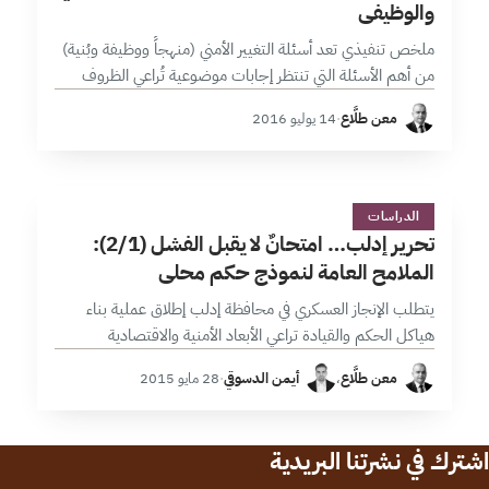
والوظيفي
ملخص تنفيذي تعد أسئلة التغيير الأمني (منهجاً ووظيفة وبُنية)
من أهم الأسئلة التي تنتظر إجابات موضوعية تُراعي الظروف
الناشئة وجملة المتغيرات المتسارعة التي تعصف بالجغرافية
معن طلَّاع
·
14 يوليو 2016
السورية، ولأنها عملية معقدة فلن…
ت
1 دقائق
الدراسات
تحرير إدلب… امتحانٌ لا يقبل الفشل (2/1):
الملامح العامة لنموذج حكم محلي
يتطلب الإنجاز العسكري في محافظة إدلب إطلاق عملية بناء
هياكل الحكم والقيادة تراعي الأبعاد الأمنية والاقتصادية
والقيمية. ومرافقته بدينامية سياسية قائمة على مبدأ التوافق
معن طلَّاع
،
أيمن الدسوقي
·
28 مايو 2015
وتوزيع المهام سيجعل من التحرير نموذجاً…
اشترك في نشرتنا البريدية