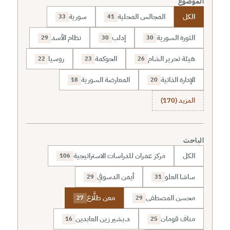
الموضوع
الكل
المجالس المحلية
سورية
33
41
الثورة السورية
إدلب
نظام الأسد
29
30
30
هيئة تحرير الشام
الحوكمة
روسيا
22
23
26
الإدارة الذاتية
المعارضة السورية
18
20
المزيد (170)
الباحث
الكل
مركز عمران للدراسات الاستراتيجية
106
ساشا العلو
أيمن الدسوقي
29
31
محسن المصطفى
معن طلَّاع
27
29
مناف قومان
د.بشير زين العابدين
16
25