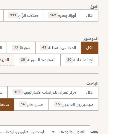
النوع
الكل
أوراق بحثية
مقالات الرأي
111
167
الموضوع
الكل
المجالس المحلية
سورية
ال
33
41
الإدارة الذاتية
المعارضة السورية
المزيد (70
18
20
الباحث
الكل
مركز عمران للدراسات الاستراتيجية
سا
106
د.بشير زين العابدين
حسن جابر
د.عما
16
16
بحث