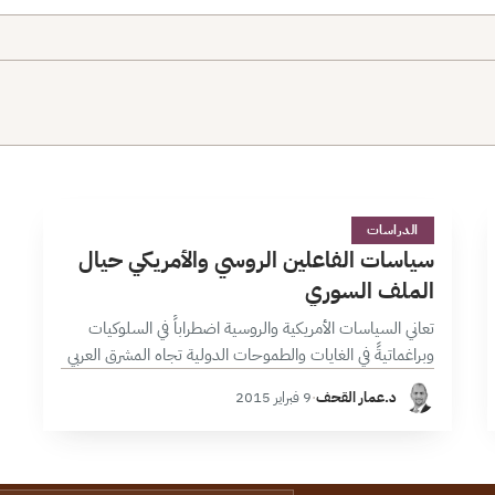
س
1 دقائق
الدراسات
سياسات الفاعلين الروسي والأمريكي حيال
الملف السوري
تعاني السياسات الأمريكية والروسية اضطراباً في السلوكيات
وبراغماتيةً في الغايات والطموحات الدولية تجاه المشرق العربي
بحكم العامل المحلي لكل منهما، وقد أفرزت هذه السياسات
د.عمار القحف
·
9 فبراير 2015
جنباً إلى جنب مع المتغيرات الدخيلة…