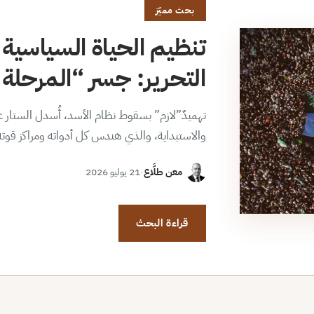
بحث مميّز
تنظيم الحياة السياسية 
التحرير: جسر “المرحلة ا
تهميدٌ”لازم” بسقوط نظام الأسد، أُسدل الستار عن
والاستبداية، والذي هندس كل أدواته ومراكز قوت
معن طلَّاع
·
21 يوليو 2026
قراءة البحث