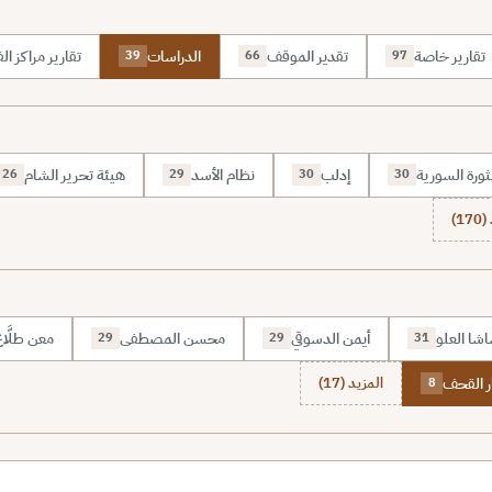
تقارير خاصة
تقدير الموقف
الدراسات
تقارير مراكز الف
39
66
97
ثورة السورية
إدلب
نظام الأسد
هيئة تحرير الشام
26
29
30
30
1)
شا العلو
أيمن الدسوقي
محسن المصطفى
معن طلَّا
29
29
31
ر القحف
المزيد (17)
8