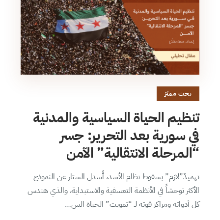
بحث مميّز
تنظيم الحياة السياسية والمدنية
في سورية بعد التحرير: جسر
“المرحلة الانتقالية” الآمن
تهميدٌ”لازم” بسقوط نظام الأسد، أُسدل الستار عن النموذج
الأكثر توحشاً في الأنظمة التعسفية والاستبداية، والذي هندس
كل أدواته ومراكز قوته لـ “تمويت” الحياة الس…