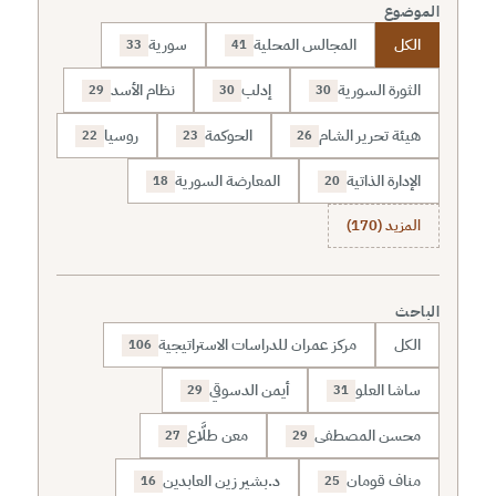
الموضوع
الكل
المجالس المحلية
سورية
33
41
الثورة السورية
إدلب
نظام الأسد
29
30
30
هيئة تحرير الشام
الحوكمة
روسيا
22
23
26
الإدارة الذاتية
المعارضة السورية
18
20
المزيد (170)
الباحث
الكل
مركز عمران للدراسات الاستراتيجية
106
ساشا العلو
أيمن الدسوقي
29
31
محسن المصطفى
معن طلَّاع
27
29
مناف قومان
د.بشير زين العابدين
16
25