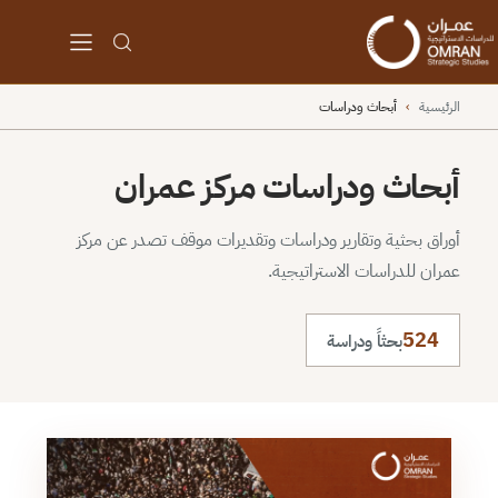
الرئيسية
›
أبحاث ودراسات
أبحاث ودراسات مركز عمران
أوراق بحثية وتقارير ودراسات وتقديرات موقف تصدر عن مركز
عمران للدراسات الاستراتيجية.
524
بحثاً ودراسة