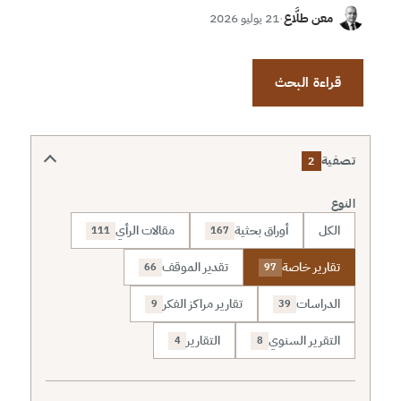
معن طلَّاع
·
21 يوليو 2026
قراءة البحث
تصفية
2
النوع
الكل
أوراق بحثية
مقالات الرأي
111
167
تقارير خاصة
تقدير الموقف
66
97
الدراسات
تقارير مراكز الفكر
9
39
التقرير السنوي
التقارير
4
8