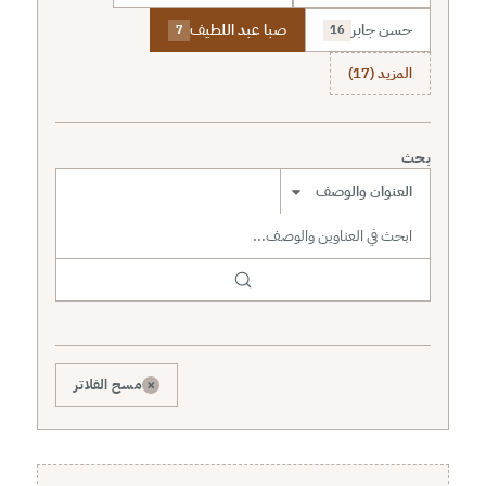
حسن جابر
صبا عبد اللطيف
7
16
المزيد (17)
بحث
نطاق البحث
×
مسح الفلاتر