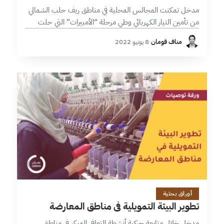
مدخل تمكنت المجالس المحلية في مناطق ريف حلب الشمالي
من تأمين التيار الكهربائي وطي مرحلة “الأمبيرات” التي حلت
محل الكهرباء بعد خروج المنطقة عن سيطرة النظام، وتضرر
مناف قومان
·
8 يونيو 2022
البنية التحتية للقطاع،…
6 دقائق
أوراق بحثية
تطوير البيئة التمويلية في مناطق المعارضة
مدخل خلال متابعة حركية أنشطة التعافي المبكر في مناطق