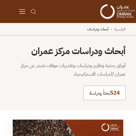
الرئيسية
›
أبحاث ودراسات
أبحاث ودراسات مركز عمران
أوراق بحثية وتقارير ودراسات وتقديرات موقف تصدر عن مركز
عمران للدراسات الاستراتيجية.
524
بحثاً ودراسة