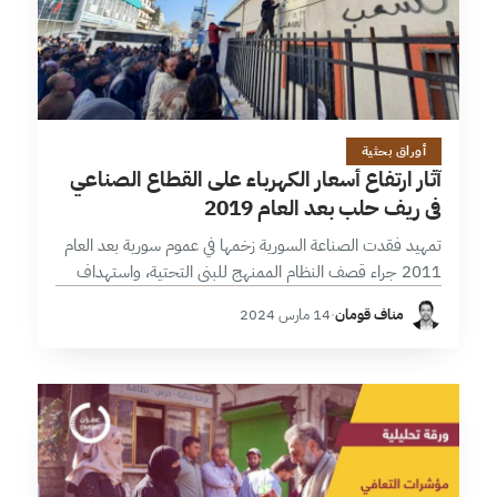
10 دقائق
أوراق بحثية
آثار ارتفاع أسعار الكهرباء على القطاع الصناعي
في ريف حلب بعد العام 2019
تمهيد فقدت الصناعة السورية زخمها في عموم سورية بعد العام
2011 جراء قصف النظام الممنهج للبنى التحتية، واستهداف
البنى الصناعية، وتشظي الجغرافيا بين أطراف النزاع، وفقدان
مناف قومان
·
14 مارس 2024
حوامل الطاقة، وتهجير ونزوح…