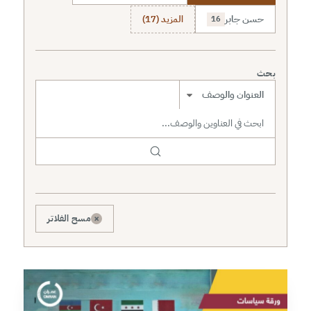
حسن جابر
المزيد (17)
16
بحث
نطاق البحث
×
مسح الفلاتر