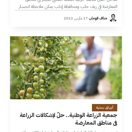
المعارضة في ريف حلب ومحافظة إدلب يمكن ملاحظة انحسار
المشاريع المنفّذة ضمن قطاعات النقل والمواصلات والمياه
مناف قومان
·
17 مارس 2022
والنزوح الداخلي والتجارة؛ مقابل محدودية…
7 دقائق
أوراق بحثية
جمعية الزراعة الوطنية.. حلٌ لإشكالات الزراعة
في مناطق المعارضة