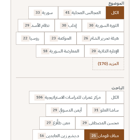
الموضوع
الكل
المجالس المحلية
سورية
33
41
الثورة السورية
إدلب
نظام الأسد
29
30
30
هيئة تحرير الشام
الحوكمة
روسيا
22
23
26
الإدارة الذاتية
المعارضة السورية
18
20
المزيد (170)
الباحث
الكل
مركز عمران للدراسات الاستراتيجية
106
ساشا العلو
أيمن الدسوقي
29
31
محسن المصطفى
معن طلَّاع
27
29
مناف قومان
د.بشير زين العابدين
16
25