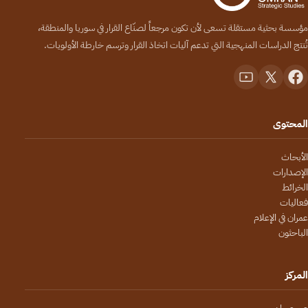
مؤسسة بحثية مستقلة تسعى لأن تكون مرجعاً لصنّاع القرار في سوريا والمنطقة،
تُنتج الدراسات المنهجية التي تدعم آليات اتخاذ القرار وترسم خارطة الأولويات.
المحتوى
الأبحاث
الإصدارات
الخرائط
فعاليات
عمران في الإعلام
الباحثون
المركز