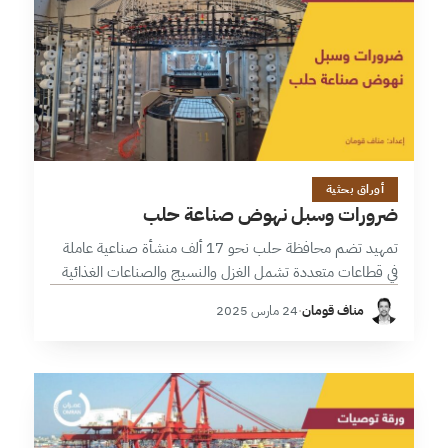
10 دقائق
أوراق بحثية
ضرورات وسبل نهوض صناعة حلب
تمهيد تضم محافظة حلب نحو 17 ألف منشأة صناعية عاملة
في قطاعات متعددة تشمل الغزل والنسيج والصناعات الغذائية
والمعدنية والكيميائية وغيرها، موزعة على مناطق ومدن صناعية
مناف قومان
·
24 مارس 2025
عدّة. وقد أسفرت الأزمات…