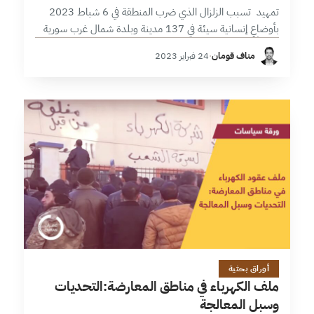
تمهيد تسبب الزلزال الذي ضرب المنطقة في 6 شباط 2023
بأوضاعٍ إنسانية سيئة في 137 مدينة وبلدة شمال غرب سورية
مخلفاً شريحة متضررين يصل عددها إلى قرابة المليون نسمة
مناف قومان
·
24 فبراير 2023
(حوالي…
13 دقائق
أوراق بحثية
ملف الكهرباء في مناطق المعارضة:التحديات
وسبل المعالجة