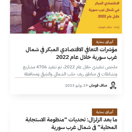
2 دقائق
أوراق بحثية
مؤشرات التعافي الاقتصادي المبكر في شمال
غرب سورية خلال عام 2022
ملخص تنفيذي خلال عام 2022، تم تنفيذ 4706 مشاريع
ونشاطات في مناطق ريف حلب الشمالي والشرقي ومحافظة
إدلب، حاز فيها قطاع التمويل على أهمية كبيرة من خلال تنفيذ
مناف قومان
·
19 يوليو 2023
2,968 مشروعاً،…
م
12 دقائق
أوراق بحثية
ما بعد الزلزال: تحديات “منظومة الاستجابة
المحلية” في شمال غرب سورية