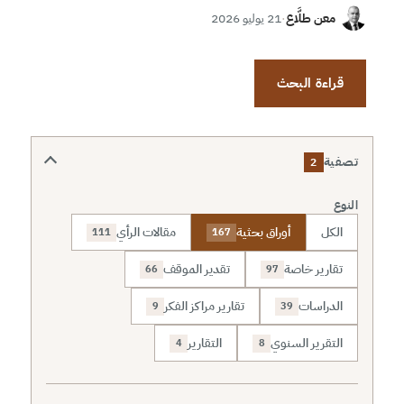
معن طلَّاع
·
21 يوليو 2026
قراءة البحث
تصفية
2
النوع
الكل
أوراق بحثية
مقالات الرأي
111
167
تقارير خاصة
تقدير الموقف
66
97
الدراسات
تقارير مراكز الفكر
9
39
التقرير السنوي
التقارير
4
8