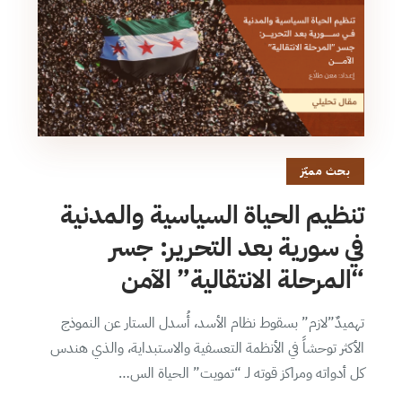
بحث مميّز
تنظيم الحياة السياسية والمدنية
في سورية بعد التحرير: جسر
“المرحلة الانتقالية” الآمن
تهميدٌ”لازم” بسقوط نظام الأسد، أُسدل الستار عن النموذج
الأكثر توحشاً في الأنظمة التعسفية والاستبداية، والذي هندس
كل أدواته ومراكز قوته لـ “تمويت” الحياة الس…