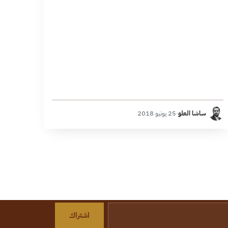
متفاعلاً مع التطورات الميدانية والمواقف الإقليمية الدولية،
وليس فاعلاً بذاته. تدل…
ساشا العلو
·
25 يونيو 2018
اشتراك