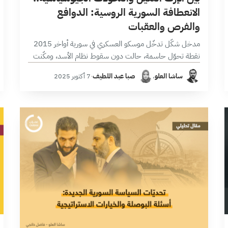
الانعطافة السورية الروسية: الدوافع
والفرص والعقبات
مدخل شكّل تدخّل موسكو العسكري في سورية أواخر 2015
نقطة تحوّل حاسمة، حالت دون سقوط نظام الأسد، ومكّنت
روسيا من إبراز قدرتها على القتال والتدخل العسكري المباشر
ساشا العلو
،
صبا عبد اللطيف
·
7 أكتوبر 2025
لأول مرة خارج…