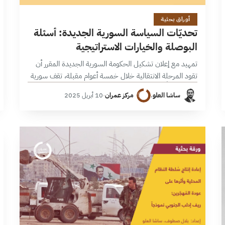
15 دقائق
أوراق بحثية
تحديّات السياسة السورية الجديدة: أسئلة
البوصلة والخيارات الاستراتيجية
تمهيد مع إعلان تشكيل الحكومة السورية الجديدة المقرر أن
تقود المرحلة الانتقالية خلال خمسة أعوام مقبلة، تقف سورية
دولة وشعباً على مفترق طرق حاسم، يرتبط بشكل محوري
ساشا العلو
،
مركز عمران
·
10 أبريل 2025
بأداء الحكومة الانتقالية…