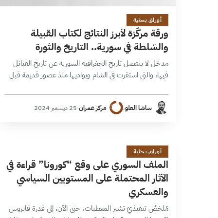
11 دقائق
أوراق بحثية
ورقة مركّزة لأبرز النتائج لكتاب القبيلة
والسُلطة في سورية.. التاريخ والثورة
مدخل لا ينفصل تاريخ الجغرافية السورية عن تاريخ القبائل
فيها، والتي استقرت في الشام وبواديها منذ عصور قديمة قبل
الميلاد. وبقدر ما طرأ على تلك الجغرافية من تغييرات وتعاقب
سُلطات،…
ساشا العلو
،
مركز عمران
·
25 ديسمبر 2024
ا
19 دقائق
أوراق بحثية
الملف السوري على وقع “كورونا” قراءة في
الآثار المحتملة على المستويين السياسي
والعسكري
مُلخصٌ تنفيذيّ تشير المعطيات، حتى الآن، إلى قدرة فايروس