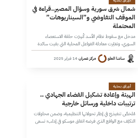
أوراق بحثية
شمال شرق سورية وسؤال المصير..قراءة في
الموقف التفاوضي و”السيناريوهات”
المحتملة
مدخل مع سقوط نظام الأسد كُسِرَت حلقة الاستعصاء
السوري، وتغيّرت معادلة الفواعل المحلية التي بقيت سائدة
طيلة السنوات الأخيرة. ورغم هذا التغيير الجذري والدراماتيكي؛
إلا أن إعادة توحيد البلاد تحت…
ساشا العلو
،
مركز عمران
·
14 فبراير 2025
ا
22 دقائق
أوراق بحثية
الهيئة وإعادة تشكيل الفضاء الجهادي ..
ترتيبات داخلية ورسائل خارجية
مُلخصٌ تنفيذيّ في إطار تحولاتها التنظيمية، وضمن محاولات
التكيّف مع الواقع الذي فرضه اتفاق موسكو في إدلب؛ تسعى
“هيئة تحرير الشام” إلى إعادة تموضعها وفرض نفسها كلاعب
رئيسي مجدداً، عبر…