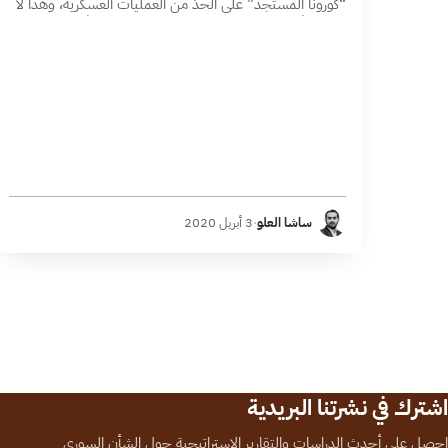
“كورونا المستجد” على الحدّ من العمليات العسكرية، وهذا لا
يعني أبداً نهايتها أو تجميدها، بل قد تتخذ مبدئياً أشكالاً
مختلفة تتراجع…
ساشا العلو
·
3 أبريل 2020
اشترك في نشرتنا البريدية
احصل على أحدث الدراسات والتقارير الاستراتيجية حول الشأن السوري