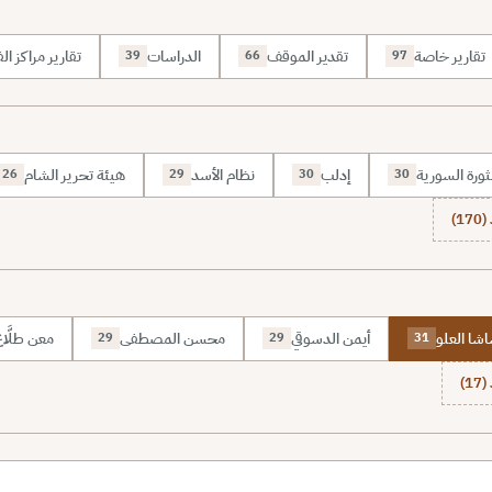
تقارير خاصة
تقدير الموقف
الدراسات
تقارير مراكز الف
39
66
97
ثورة السورية
إدلب
نظام الأسد
هيئة تحرير الشام
26
29
30
30
1)
شا العلو
أيمن الدسوقي
محسن المصطفى
معن طلَّا
29
29
31
1)