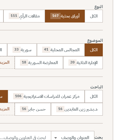
النوع
الكل
أوراق بحثية
مقالات الرأي
111
167
الموضوع
الكل
المجالس المحلية
سورية
ال
33
41
الإدارة الذاتية
المعارضة السورية
المزيد (70
18
20
الباحث
الكل
مركز عمران للدراسات الاستراتيجية
سا
106
د.بشير زين العابدين
حسن جابر
المزيد (7
16
16
بحث