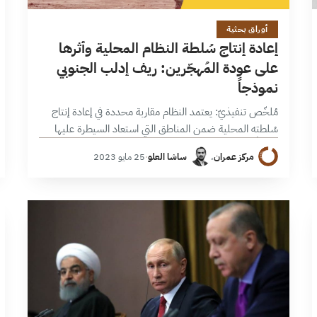
2 دقائق
أوراق بحثية
إعادة إنتاج سُلطة النظام المحلية وأثرها
على عودة المُهجّرين: ريف إدلب الجنوبي
نموذجاً
مُلخّص تنفيذيّ: يعتمد النظام مقاربة محددة في إعادة إنتاج
سُلطته المحلية ضمن المناطق التي استعاد السيطرة عليها
مؤخراً، تستند إلى مزيج من الهياكل الرسميّة والشبكات غير
مركز عمران
،
ساشا العلو
·
25 مايو 2023
الرسميّة. تتفاعل فيما بينها…