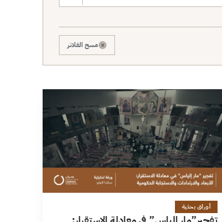
×
مسح الفلاتر
22 دقائق
أوراق بحثية
تفجير”مار إلياس” في معادلة الاستقرار: