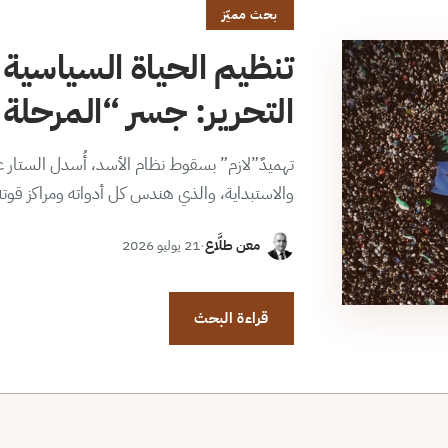
بحث مميّز
تنظيم الحياة السياسية 
التحرير: جسر “المرحلة ا
تهميدٌ”لازم” بسقوط نظام الأسد، أُسدل الستار عن
والاستبداية، والذي هندس كل أدواته ومراكز قوت
معن طلَّاع
·
21 يوليو 2026
قراءة البحث