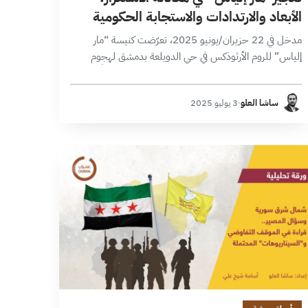
الأبعاد والارتدادات والاستجابة الحكومية
مدخل في 22 حزيران/يونيو 2025، تعرّضت كنيسة “مار
إلياس” للروم الأرثوذكس في حي الدويلعة بدمشق لهجوم
انتحاري أثناء قدّاس الأحد، أسفر عن مقتل 25 شخصاً وإصابة
63 آخرين، بحسب وزارة…
ساشا العلو
·
3 يوليو 2025
28 دقائق