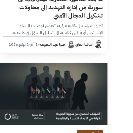
سورية من إدارة التهديد إلى محاولات
تشكيل المجال الأمني
تطرح الدراسة إشكالية مركزية تتعدى توصيف النشاط
الإسرائيلي أو قياس كثافته، إلى تحليل التحوّل في طبيعته
ووظيفته ودلالاته الاستراتيجية. وتعتمد في هذا السياق؛
ساشا العلو
،
صبا عبد اللطيف
+1 آخر
·
2 يونيو 2026
منهجية تجمع بين الرصد الكمي والتحليل النوعي،…
14 دقائق