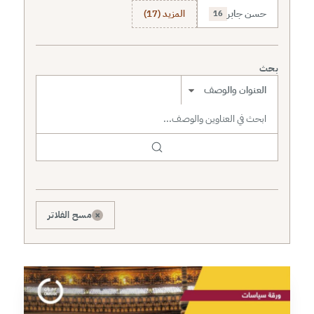
حسن جابر
المزيد (17)
16
بحث
نطاق البحث
×
مسح الفلاتر