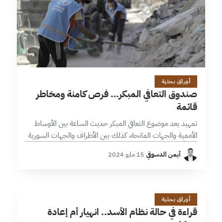
13 دقائق
أوراق بحثية
صندوق التعافي المبكر… فرص كامنة ومخاطر
قائمة
تمهيد يعد موضوع التعافي المبكر حديث الساعة بين الأوساط
الأممية والجهات المانحة، كذلك بين الأطراف والجهات السورية
أفراداً ومؤسسات ومنظمات وهيئات. في هذا السياق، أعلنت
أيمن الدسوقي
·
15 مايو 2024
الأمم المتحدة من خلال مكتب…
ق
22 دقائق
أوراق بحثية
قراءة في حالة نظام الأسد.. انهيار أم إعادة