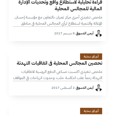
قراءة تحليلية لاستطلاع واقع وتحديات الإدارة
المالية للمجالس المحلية
ملخص تنفيذي أجرى مركز عمران بالتعاون مع مؤسسة إحسان
للإغاثة والتنمية استطلاع لرأي المجالس المحلية في مناطق
سيطرة فصائل المعارضة، شمل 170 مجلس بين مقيم ومهجر
أيمن الدسوقي
·
8 ديسمبر 2017
من أصل 470، وذلك…
ت
11 دقائق
أوراق بحثية
تحصين المجالس المحلية في اتفاقيات التهدئة
ملخص تنفيذي اكتسبت مساعي الدفع الروسية لاتفاقيات
التهدئة زخماً عقب انتكاسة حلب، وحدوث انزياحات في المواقف
الدولية والإقليمية تجاه الملف السوري. غُيبت المجالس
أيمن الدسوقي
·
2 أغسطس 2017
المحلية عن اتفاقيات التهدئة الأولى، بحكم غلبة…
ا
13 دقائق
أوراق بحثية