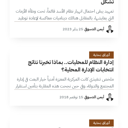
تشكل
تمهيد يبقى احتمال انهيار نظام الأسد قائماً، تحت وطأة الأزمات
التي يعايشها، بالمقابل هنالك ديناميات معاكسة لإعادة توطيد
سلطته، عبر التلاعب بشبكات النخب، والتحصل على شرعية
أيمن الدسوقي
·
25 يناير 2023
وأدوات، تتيحها مساحات المناورة…
إ
25 دقائق
أوراق بحثية
إدارة النظام للمحليات.. بماذا تخبرنا نتائج
انتخابات الإدارة المحلية؟
ملخص تنفيذي كانت المركزية المعززة أمنياً خيار البعث في إدارة
المجتمع والدولة، وفي حين نجحت هذه المقاربة بتأمين استقرار
نسبي للنظام، فإنها تسببت بتآكل الحوكمة وسخط المحليات.
أيمن الدسوقي
·
15 نوفمبر 2018
تقوضت ترتيبات إدارة…
ق
23 دقائق
أوراق بحثية