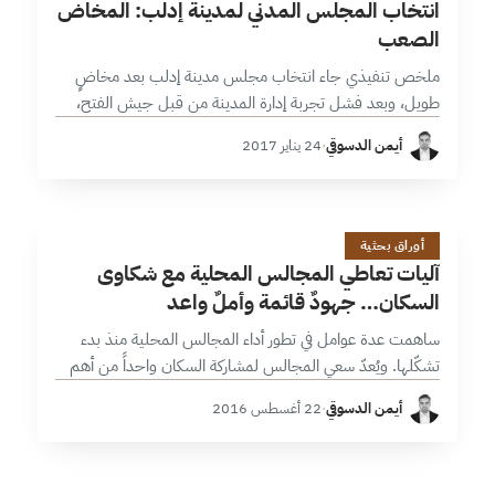
انتخاب المجلس المدني لمدينة إدلب: المخاض
الصعب
ملخص تنفيذي جاء انتخاب مجلس مدينة إدلب بعد مخاضٍ
طويل، وبعد فشل تجربة إدارة المدينة من قبل جيش الفتح،
وكشفت عملية التشكيل عن بعض الجوانب الإيجابية والسلبية.
أيمن الدسوقي
·
24 يناير 2017
يمكن تفسير هذا…
آ
14 دقائق
أوراق بحثية
آليات تعاطي المجالس المحلية مع شكاوى
السكان… جهودٌ قائمة وأملٌ واعد
ساهمت عدة عوامل في تطور أداء المجالس المحلية منذ بدء
تشكّلها. ويُعدّ سعي المجالس لمشاركة السكان واحداً من أهم
تلك العوامل، حيث تتضمن أنظمتها الداخلية حق السكان
أيمن الدسوقي
·
22 أغسطس 2016
بالشكاية على أداء…
14 دقائق