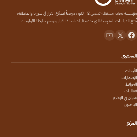
مؤسسة بحثية مستقلة تسعى لأن تكون مرجعاً لصنّاع القرار في سوريا والمنطقة،
تُنتج الدراسات المنهجية التي تدعم آليات اتخاذ القرار وترسم خارطة الأولويات.
المحتوى
الأبحاث
الإصدارات
الخرائط
فعاليات
عمران في الإعلام
الباحثون
المركز