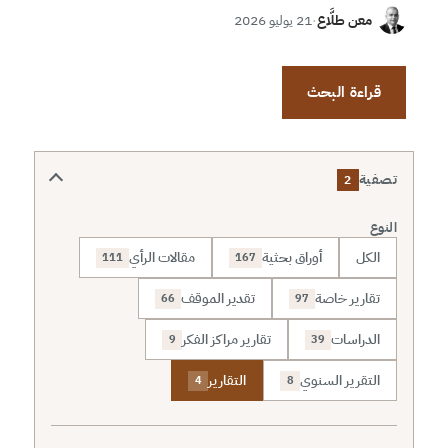
معن طلَّاع
·
21 يوليو 2026
قراءة البحث
تصفية
2
النوع
الكل
أوراق بحثية
مقالات الرأي
111
167
تقارير خاصة
تقدير الموقف
66
97
الدراسات
تقارير مراكز الفكر
9
39
التقرير السنوي
التقارير
4
8