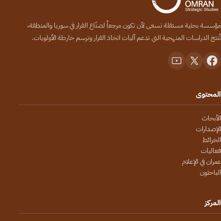
مؤسسة بحثية مستقلة تسعى لأن تكون مرجعاً لصنّاع القرار في سوريا والمنطقة،
تُنتج الدراسات المنهجية التي تدعم آليات اتخاذ القرار وترسم خارطة الأولويات.
المحتوى
الأبحاث
الإصدارات
الخرائط
فعاليات
عمران في الإعلام
الباحثون
المركز