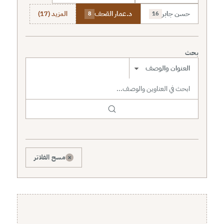
حسن جابر
د.عمار القحف
المزيد (17)
8
16
بحث
نطاق البحث
×
مسح الفلاتر