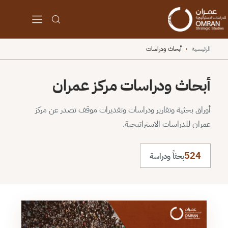
الرئيسية
›
أبحاث ودراسات
أبحاث ودراسات مركز عمران
أوراق بحثية وتقارير ودراسات وتقديرات موقف تصدر عن مركز
عمران للدراسات الاستراتيجية.
524
بحثاً ودراسة