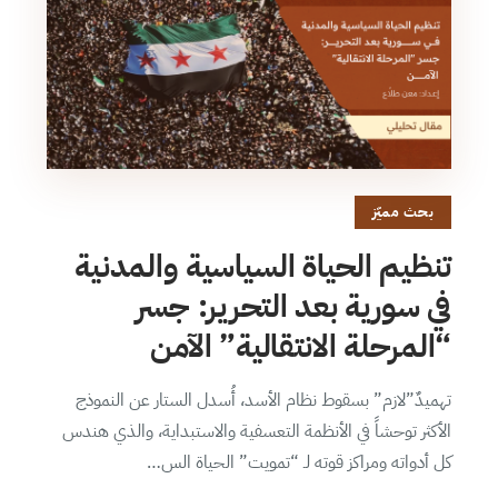
بحث مميّز
تنظيم الحياة السياسية والمدنية
في سورية بعد التحرير: جسر
“المرحلة الانتقالية” الآمن
تهميدٌ”لازم” بسقوط نظام الأسد، أُسدل الستار عن النموذج
الأكثر توحشاً في الأنظمة التعسفية والاستبداية، والذي هندس
كل أدواته ومراكز قوته لـ “تمويت” الحياة الس…