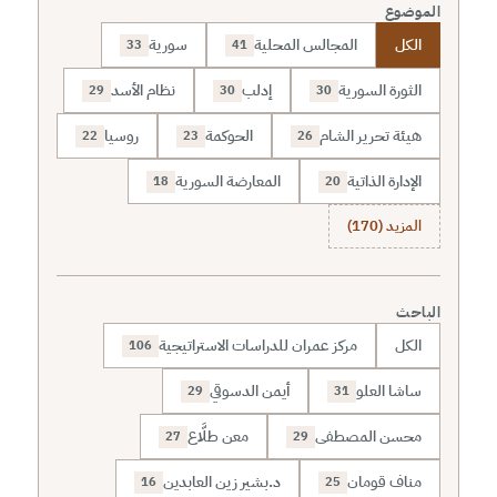
الموضوع
الكل
المجالس المحلية
سورية
33
41
الثورة السورية
إدلب
نظام الأسد
29
30
30
هيئة تحرير الشام
الحوكمة
روسيا
22
23
26
الإدارة الذاتية
المعارضة السورية
18
20
المزيد (170)
الباحث
الكل
مركز عمران للدراسات الاستراتيجية
106
ساشا العلو
أيمن الدسوقي
29
31
محسن المصطفى
معن طلَّاع
27
29
مناف قومان
د.بشير زين العابدين
16
25