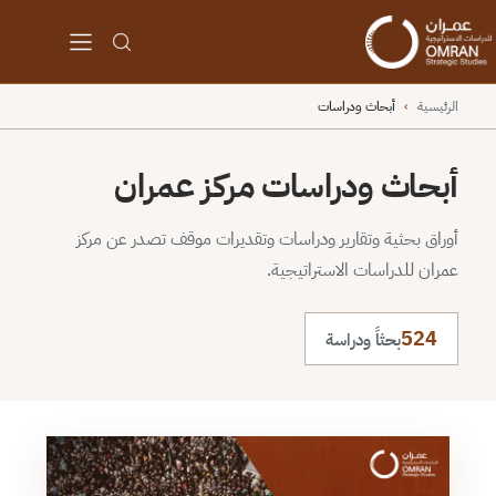
الرئيسية
›
أبحاث ودراسات
أبحاث ودراسات مركز عمران
أوراق بحثية وتقارير ودراسات وتقديرات موقف تصدر عن مركز
عمران للدراسات الاستراتيجية.
524
بحثاً ودراسة