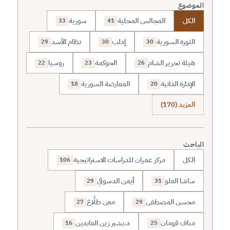
الموضوع
الكل
المجالس المحلية
سورية
33
41
الثورة السورية
إدلب
نظام الأسد
29
30
30
هيئة تحرير الشام
الحوكمة
روسيا
22
23
26
الإدارة الذاتية
المعارضة السورية
18
20
المزيد (170)
الباحث
الكل
مركز عمران للدراسات الاستراتيجية
106
ساشا العلو
أيمن الدسوقي
29
31
محسن المصطفى
معن طلَّاع
27
29
مناف قومان
د.بشير زين العابدين
16
25