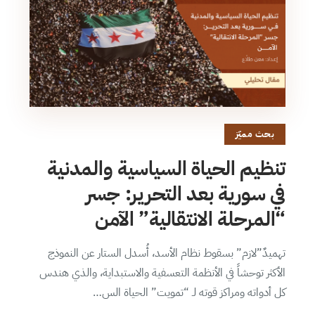
بحث مميّز
تنظيم الحياة السياسية والمدنية
في سورية بعد التحرير: جسر
“المرحلة الانتقالية” الآمن
تهميدٌ”لازم” بسقوط نظام الأسد، أُسدل الستار عن النموذج
الأكثر توحشاً في الأنظمة التعسفية والاستبداية، والذي هندس
كل أدواته ومراكز قوته لـ “تمويت” الحياة الس…