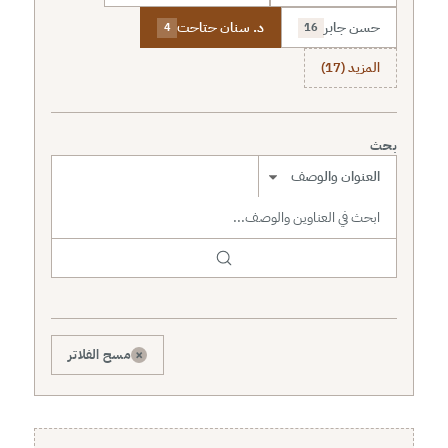
حسن جابر
د. سنان حتاحت
4
16
المزيد (17)
بحث
نطاق البحث
×
مسح الفلاتر