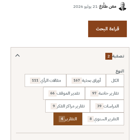
معن طلَّاع
·
21 يوليو 2026
قراءة البحث
تصفية
2
النوع
الكل
أوراق بحثية
مقالات الرأي
111
167
تقارير خاصة
تقدير الموقف
66
97
الدراسات
تقارير مراكز الفكر
9
39
التقرير السنوي
التقارير
4
8