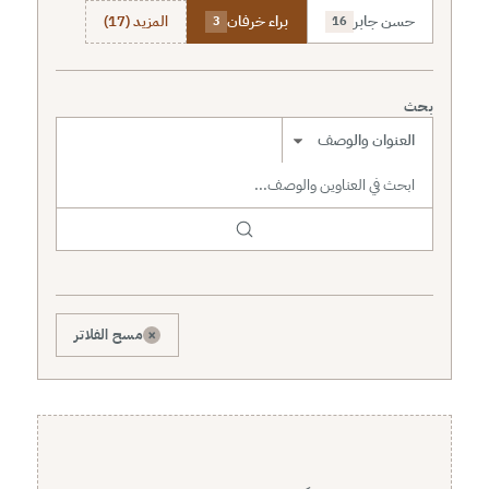
حسن جابر
براء خرفان
المزيد (17)
3
16
بحث
نطاق البحث
×
مسح الفلاتر