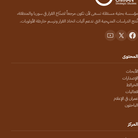
مؤسسة بحثية مستقلة تسعى لأن تكون مرجعاً لصنّاع القرار في سوريا والمنطقة،
تُنتج الدراسات المنهجية التي تدعم آليات اتخاذ القرار وترسم خارطة الأولويات.
المحتوى
الأبحاث
الإصدارات
الخرائط
فعاليات
عمران في الإعلام
الباحثون
المركز