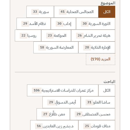
الموضوع
الكل
المجالس المحلية
سورية
33
41
الثورة السورية
إدلب
نظام الأسد
29
30
30
هيئة تحرير الشام
الحوكمة
روسيا
22
23
26
الإدارة الذاتية
المعارضة السورية
18
20
المزيد (170)
الباحث
الكل
مركز عمران للدراسات الاستراتيجية
106
ساشا العلو
أيمن الدسوقي
29
31
محسن المصطفى
معن طلَّاع
27
29
مناف قومان
د.بشير زين العابدين
16
25