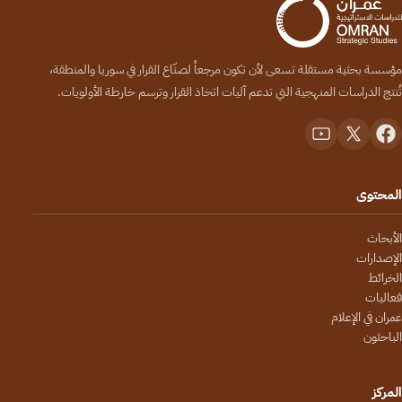
مؤسسة بحثية مستقلة تسعى لأن تكون مرجعاً لصنّاع القرار في سوريا والمنطقة،
تُنتج الدراسات المنهجية التي تدعم آليات اتخاذ القرار وترسم خارطة الأولويات.
المحتوى
الأبحاث
الإصدارات
الخرائط
فعاليات
عمران في الإعلام
الباحثون
المركز