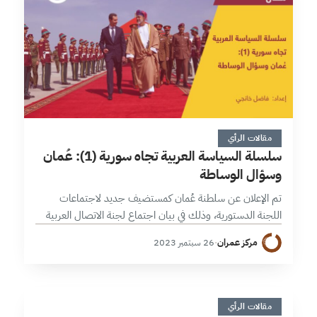
6 دقائق
مقالات الرأي
سلسلة السياسة العربية تجاه سورية (1): عُمان
وسؤال الوساطة
تم الإعلان عن سلطنة عُمان كمستضيف جديد لاجتماعات
اللجنة الدستورية، وذلك في بيان اجتماع لجنة الاتصال العربية
(الوزارية) المؤلفة من مصر، والأردن، والسعودية، والعراق ولبنان
مركز عمران
·
26 سبتمبر 2023
مع النظام السوري، والتي عُقدت…
ا
5 دقائق
مقالات الرأي