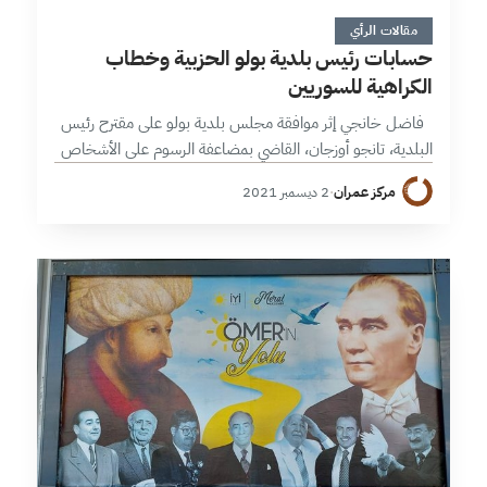
5 دقائق
مقالات الرأي
حسابات رئيس بلدية بولو الحزبية وخطاب
الكراهية للسوريين
فاضل خانجي إثر موافقة مجلس بلدية بولو على مقترح رئيس
البلدية، تانجو أوزجان، القاضي بمضاعفة الرسوم على الأشخاص
من الجنسيات الأجنبية بما يتعلق بالخدمات العامة كالمياه
مركز عمران
·
2 ديسمبر 2021
والزواج، تُثار مخاوف…