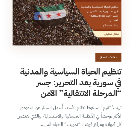
بحث مميّز
تنظيم الحياة السياسية والمدنية
في سورية بعد التحرير: جسر
“المرحلة الانتقالية” الآمن
تهميدٌ”لازم” بسقوط نظام الأسد، أُسدل الستار عن النموذج
الأكثر توحشاً في الأنظمة التعسفية والاستبداية، والذي هندس
كل أدواته ومراكز قوته لـ “تمويت” الحياة الس…