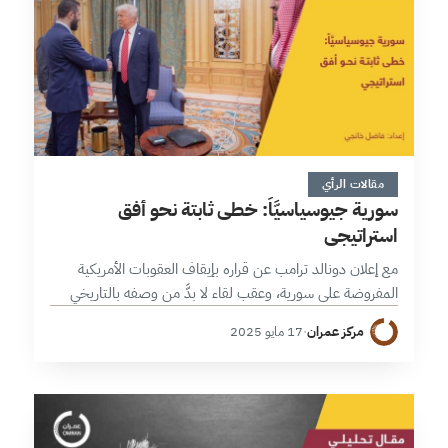
7 دقائق
مقالات الرأي
سورية جيوسياسيَّاً: خطى ثابتة نحو أفق
استراتيجي
مع إعلان دونالد ترامب عن قراره بإيقاف العقوبات الأمريكية
المفروضة على سورية، وعقب لقاء لا بدَّ من وصفه بالتاريخي
جمع الرئيس السوري أحمد الشرع والرئيس الأمريكي دونالد
مركز عمران
·
17 مايو 2025
ترامب بوساطة ولي…