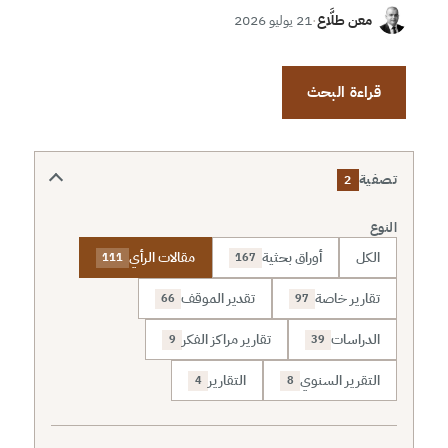
معن طلَّاع
·
21 يوليو 2026
قراءة البحث
تصفية
2
النوع
الكل
أوراق بحثية
مقالات الرأي
111
167
تقارير خاصة
تقدير الموقف
66
97
الدراسات
تقارير مراكز الفكر
9
39
التقرير السنوي
التقارير
4
8