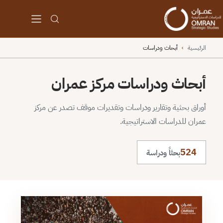
الرئيسية
›
أبحاث ودراسات
أبحاث ودراسات مركز عمران
أوراق بحثية وتقارير ودراسات وتقديرات موقف تصدر عن مركز
عمران للدراسات الاستراتيجية.
524
بحثاً ودراسة