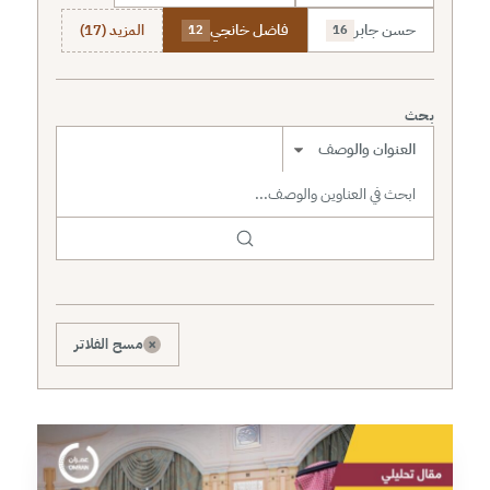
حسن جابر
فاضل خانجي
المزيد (17)
12
16
بحث
نطاق البحث
×
مسح الفلاتر