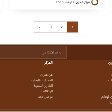
مركز عمران
·
9 نوفمبر 2015
طموحات موسكو السياسية التي تضغط عبر ورقة…
›
3
2
1
البريد الإلكتروني
وى
المركز
عن عمران
ات
المسارات البحثية
التقارير السنوية
الوظائف
 الإعلام
تواصل معنا
ن