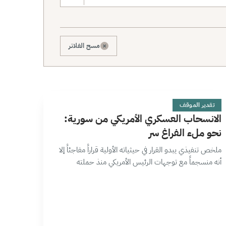
×
مسح الفلاتر
ا
9 دقائق
تقدير الموقف
الانسحاب العسكري الأمريكي من سورية:
نحو ملء الفراغ سر
ملخص تنفيذي يبدو القرار في حيثياته الأولية قراراً مفاجئاً إلا
أنه منسجماً مع توجهات الرئيس الأمريكي منذ حملته
الانتخابية؛ من لواحق القرار المحتملة زيادة الاعتماد على
الحلفاء وآليات رقابة على…