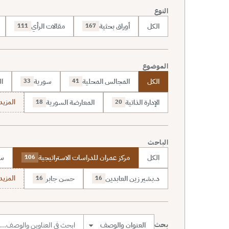
النوع
الكل
أوراق بحثية
مقالات الرأي
111
167
الموضوع
الكل
المجالس المحلية
سورية
ال
33
41
الإدارة الذاتية
المعارضة السورية
المزيد (70
18
20
الباحث
الكل
مركز عمران للدراسات الاستراتيجية
سا
106
د.بشير زين العابدين
حسن جابر
المزيد (7
16
16
بحث