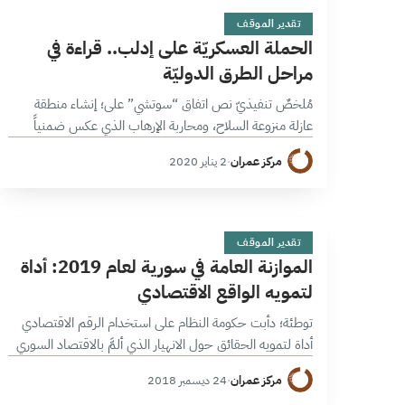
14 دقائق
تقدير الموقف
الحملة العسكريّة على إدلب.. قراءة في
مراحل الطرق الدوليّة
مُلخصٌ تنفيذيّ نص اتفاق “سوتشي” على؛ إنشاء منطقة
عازلة منزوعة السلاح، ومحاربة الإرهاب الذي عكس ضمنياً
“تفكيك هيئة تحرير الشام”، إضافة إلى فتح الطرق الدولية.
مركز عمران
·
2 يناير 2020
وأما المنطقة العازلة فقد تم…
ا
7 دقائق
تقدير الموقف
الموازنة العامة في سورية لعام 2019: أداة
لتمويه الواقع الاقتصادي
توطئة؛ دأبت حكومة النظام على استخدام الرقم الاقتصادي
أداة لتمويه الحقائق حول الانهيار الذي ألمَّ بالاقتصاد السوري
بعد عام 2011. بعد التراجع الكبير الذي سجلته مؤشرات
مركز عمران
·
24 ديسمبر 2018
الاقتصاد الكلي، وانخفاض أداء…