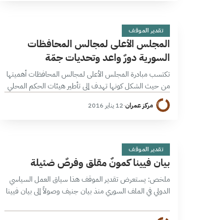
ا
1 دقائق
تقدير الموقف
المجلس الأعلى لمجالس المحافظات
السورية دورٌ واعد وتحديات جمّة
تكتسب مبادرة المجلس الأعلى لمجالس المحافظات أهميتها
من حيث الشكل كونها تهدف إلى تأطير هيئات الحكم المحلي
على المستوى الوطني، ومن حيث المضمون لجهة اعتماد
مركز عمران
·
12 يناير 2016
معايير وطنية للإدارة والحوكمة ورسم…
ب
9 دقائق
تقدير الموقف
بيان فيينا كمونٌ مقلق وفرصٌ ضئيلة
ملخص: يستعرض تقدير الموقف هذا سياق العمل السياسي
الدولي في الملف السوري منذ بيان جنيف وصولاً إلى بيان فيينا
الأخير الذي يطرح نفسه كإطار تطبيقي للحل ويسعى لأن يكون
ذو…