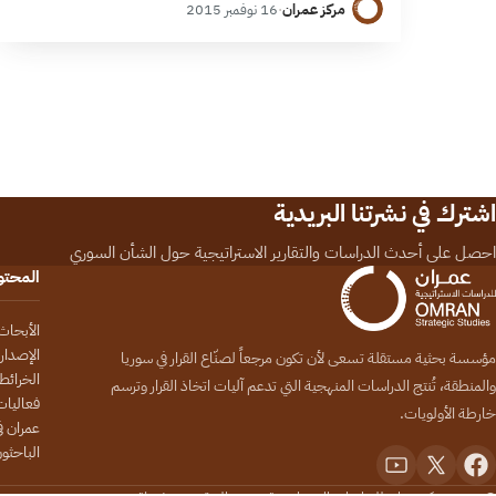
مركز عمران
·
16 نوفمبر 2015
اشترك في نشرتنا البريدية
احصل على أحدث الدراسات والتقارير الاستراتيجية حول الشأن السوري
المحت
الأبحاث
الإصدار
مؤسسة بحثية مستقلة تسعى لأن تكون مرجعاً لصنّاع القرار في سوريا
الخرائط
والمنطقة، تُنتج الدراسات المنهجية التي تدعم آليات اتخاذ القرار وترسم
فعاليات
خارطة الأولويات.
عمران في
الباحثو