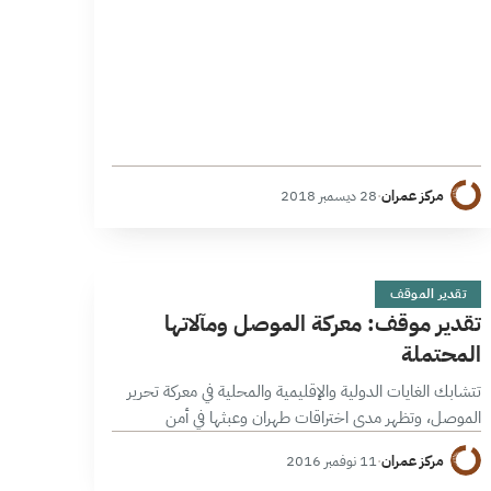
مركز عمران
·
28 ديسمبر 2018
ت
12 دقائق
تقدير الموقف
تقدير موقف: معركة الموصل ومآلاتها
المحتملة
تتشابك الغايات الدولية والإقليمية والمحلية في معركة تحرير
الموصل، وتظهر مدى اختراقات طهران وعبثها في أمن
المجتمع العراقي عبر توظيفها المستمر لورقة الإرهاب، وتنبئ
مركز عمران
·
11 نوفمبر 2016
بمآلات تزيد من سيولة المشهد الإقليمي…