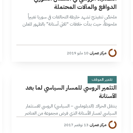
الدوافع والمآلات المحتملة
ملخصٌ تنفيذيّ تشهد خارطة التحالفات في سوريا تغييراً
ملحوظاً، حيث بدأت خلافات “ثلاثي أستانة” بالظهور للعلن
على عدة مستويات، الأمر الذي يشير إلى احتمالية انفراط عقد
أستانة بعد أن أدى…
مركز عمران
·
10 مايو 2019
ا
10 دقائق
تقدير الموقف
التثمير الروسي للمسار السياسي لما بعد
الأستانة
ينتقل الحراك (الدبلوماسي – السياسي) الروسي للاستثمار
السياسي لمسار الأستانة الذي فرض مجموعة من العناصر
الجديدة على المعادلة السورية والتي تشكل مناطق خفض
مركز عمران
·
13 نوفمبر 2017
التصعيد -وفق مقاربات ما دون سياسية -العنصر…