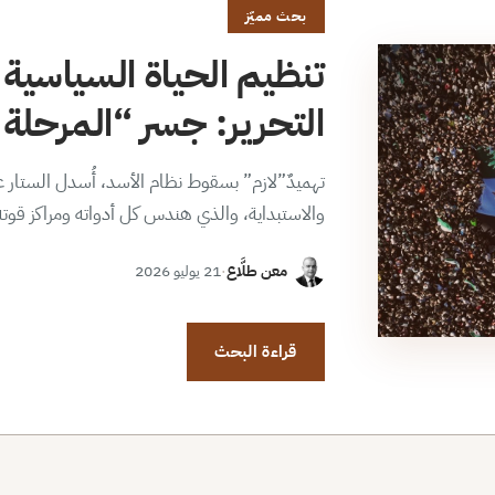
بحث مميّز
تنظيم الحياة السياسية 
التحرير: جسر “المرحلة ا
تهميدٌ”لازم” بسقوط نظام الأسد، أُسدل الستار عن
والاستبداية، والذي هندس كل أدواته ومراكز قوت
معن طلَّاع
·
21 يوليو 2026
قراءة البحث