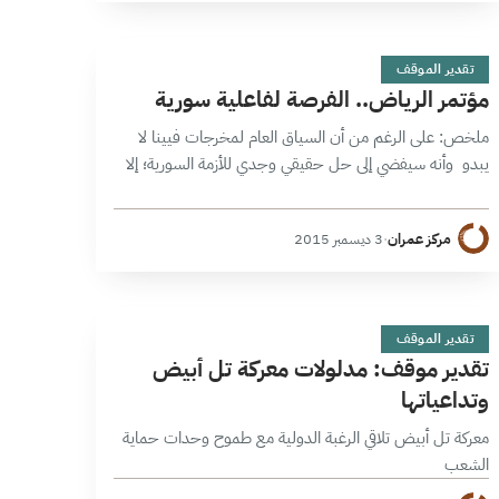
م
10 دقائق
تقدير الموقف
مؤتمر الرياض.. الفرصة لفاعلية سورية
ملخص: على الرغم من أن السياق العام لمخرجات فيينا لا
يبدو وأنه سيفضي إلى حل حقيقي وجدي للأزمة السورية؛ إلا
أن مؤتمر الرياض يمثل حاجة ضرورية وملحة للخروج برؤية
واضحة…
مركز عمران
·
3 ديسمبر 2015
ت
1 دقائق
تقدير الموقف
تقدير موقف: مدلولات معركة تل أبيض
وتداعياتها
معركة تل أبيض تلاقي الرغبة الدولية مع طموح وحدات حماية
الشعب