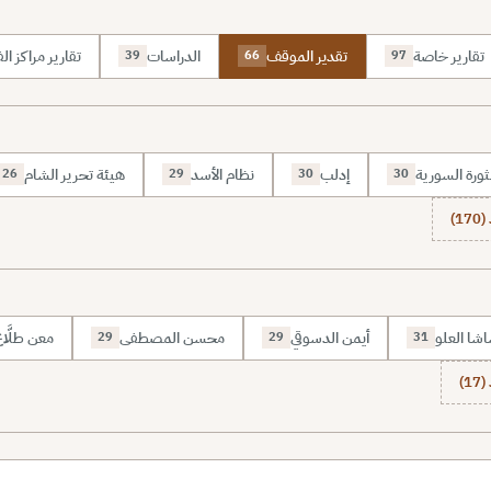
تقارير خاصة
تقدير الموقف
الدراسات
تقارير مراكز الف
39
66
97
ثورة السورية
إدلب
نظام الأسد
هيئة تحرير الشام
26
29
30
30
1)
شا العلو
أيمن الدسوقي
محسن المصطفى
معن طلَّا
29
29
31
1)