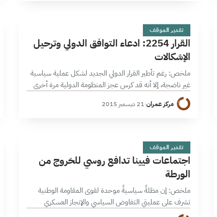
ا
8 دقائق
تقدير الموقف
القرار 2254: ادعاء التوافق الدولي وترحيل
الإشكالات
ملخص: رغم تأطير القرار الدولي الجديد لشكل عملية سياسية
غير ناضجة، إلا أنه قد كرس عجز المنظومة الدولية مرة أخرى
حيال نصرة القضية المجتمعية السورية من خلال اعتماده على
مركز عمران
·
21 ديسمبر 2015
ملفات…
ا
8 دقائق
تقدير الموقف
اجتماعات فيينا تدافع روسي للخروج من
الورطة
ملخص: إن مظلةً سياسيةً موحدة لقوى المقاومة الوطنية
تشرف على عمليتي التفاوض السياسي والإنجاز العسكري
النوعي لهو المدخل الأساس والأكثر فعالية لصد وتحجيم