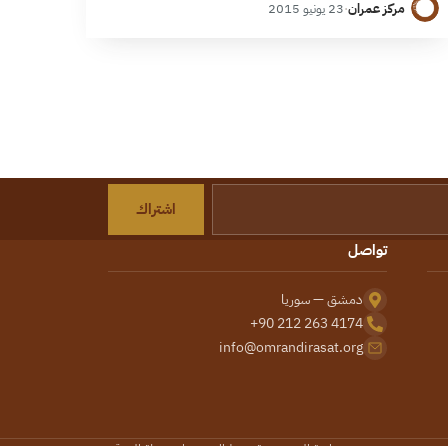
مركز عمران
·
23 يونيو 2015
اشتراك
تواصل
دمشق — سوريا
+90 212 263 4174
info@omrandirasat.org