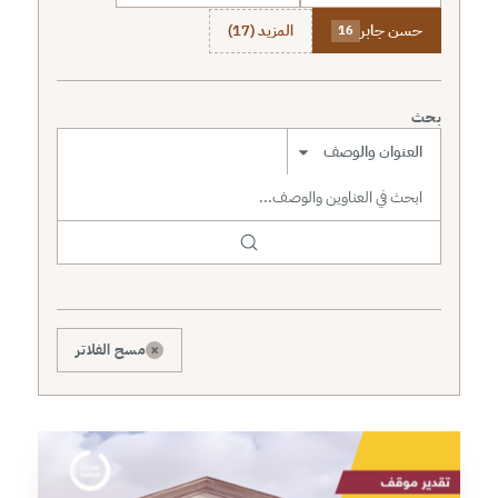
حسن جابر
المزيد (17)
16
بحث
نطاق البحث
×
مسح الفلاتر