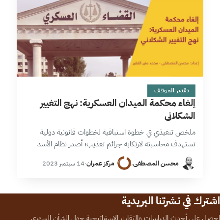
18 دقائق
تقدير الموقف
إلغاء محكمة الميدان العسكرية: نهج التغيير
الشكلاني
ملخص تنفيذي في خطوة استباقية لخطوات قانونية دولية
تستهدف محاسبته لارتكابه جرائم تعذيب؛ أصدر نظام الأسد
المرسوم التشريعي 32 لعام 2023، القاضي بإنهاء العمل
محسن المصطفى
،
مركز عمران
·
14 سبتمبر 2023
بالمرسوم التشريعي 109 لعام 1968 وتعديلاته…
اشترك في نشرتنا البريدية
احصل على أحدث الدراسات والتقارير الاستراتيجية حول الشأن السوري