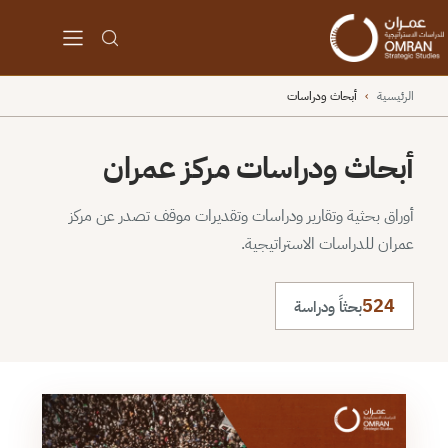
الرئيسية
›
أبحاث ودراسات
أبحاث ودراسات مركز عمران
أوراق بحثية وتقارير ودراسات وتقديرات موقف تصدر عن مركز
عمران للدراسات الاستراتيجية.
524
بحثاً ودراسة