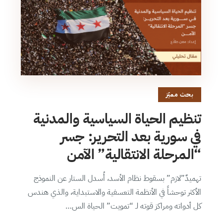
بحث مميّز
تنظيم الحياة السياسية والمدنية
في سورية بعد التحرير: جسر
“المرحلة الانتقالية” الآمن
تهميدٌ”لازم” بسقوط نظام الأسد، أُسدل الستار عن النموذج
الأكثر توحشاً في الأنظمة التعسفية والاستبداية، والذي هندس
كل أدواته ومراكز قوته لـ “تمويت” الحياة الس…