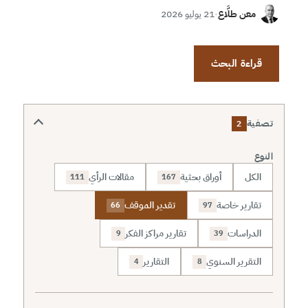
معن طلَّاع
·
21 يوليو 2026
قراءة البحث
تصفية
2
النوع
الكل
أوراق بحثية
مقالات الرأي
111
167
تقارير خاصة
تقدير الموقف
66
97
الدراسات
تقارير مراكز الفكر
9
39
التقرير السنوي
التقارير
4
8