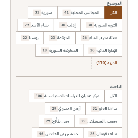
الموضوع
الكل
المجالس المحلية
سورية
33
41
الثورة السورية
إدلب
نظام الأسد
29
30
30
هيئة تحرير الشام
الحوكمة
روسيا
22
23
26
الإدارة الذاتية
المعارضة السورية
18
20
المزيد (170)
الباحث
الكل
مركز عمران للدراسات الاستراتيجية
106
ساشا العلو
أيمن الدسوقي
29
31
محسن المصطفى
معن طلَّاع
27
29
مناف قومان
د.بشير زين العابدين
16
25