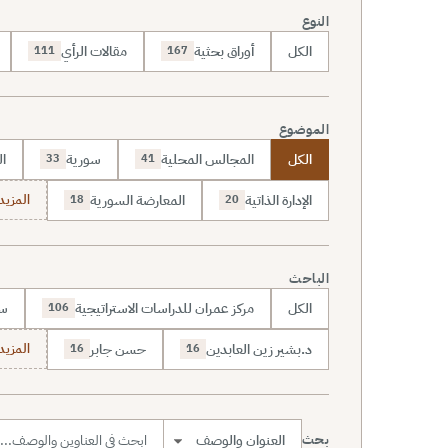
النوع
الكل
أوراق بحثية
مقالات الرأي
111
167
الموضوع
الكل
المجالس المحلية
سورية
ال
33
41
الإدارة الذاتية
المعارضة السورية
المزيد (70
18
20
الباحث
الكل
مركز عمران للدراسات الاستراتيجية
سا
106
د.بشير زين العابدين
حسن جابر
المزيد (7
16
16
بحث