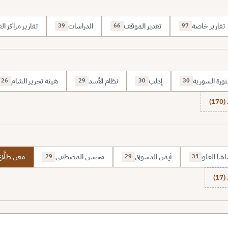
تقارير خاصة
تقدير الموقف
الدراسات
تقارير مراكز الف
39
66
97
ثورة السورية
إدلب
نظام الأسد
هيئة تحرير الشام
26
29
30
30
1)
شا العلو
أيمن الدسوقي
محسن المصطفى
معن طلَّا
29
29
31
1)