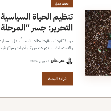
بحث مميّز
تنظيم الحياة السياسية 
التحرير: جسر “المرحلة ا
تهميدٌ”لازم” بسقوط نظام الأسد، أُسدل الستار عن
والاستبداية، والذي هندس كل أدواته ومراكز قوت
معن طلَّاع
·
21 يوليو 2026
قراءة البحث