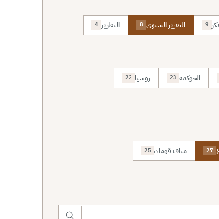
كر
التقرير السنوي
التقارير
4
8
9
الحوكمة
روسيا
22
23
ع
مناف قومان
25
27