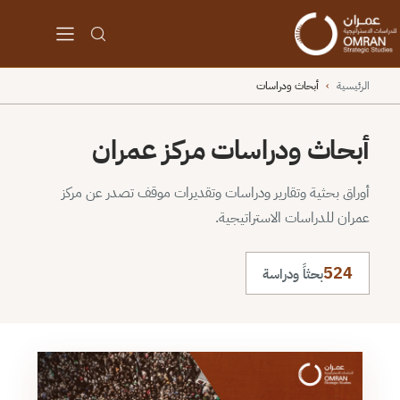
الرئيسية
›
أبحاث ودراسات
أبحاث ودراسات مركز عمران
أوراق بحثية وتقارير ودراسات وتقديرات موقف تصدر عن مركز
عمران للدراسات الاستراتيجية.
524
بحثاً ودراسة