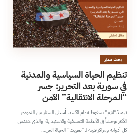
بحث مميّز
تنظيم الحياة السياسية والمدنية
في سورية بعد التحرير: جسر
“المرحلة الانتقالية” الآمن
تهميدٌ”لازم” بسقوط نظام الأسد، أُسدل الستار عن النموذج
الأكثر توحشاً في الأنظمة التعسفية والاستبداية، والذي هندس
كل أدواته ومراكز قوته لـ “تمويت” الحياة الس…