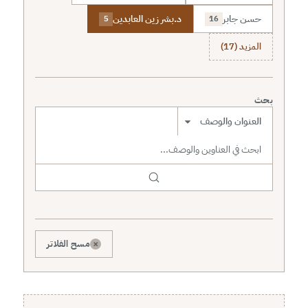
حسن جابر
د.بشر زين العابدين
5
16
المزيد (17)
بحث
نطاق البحث
×
مسح الفلاتر