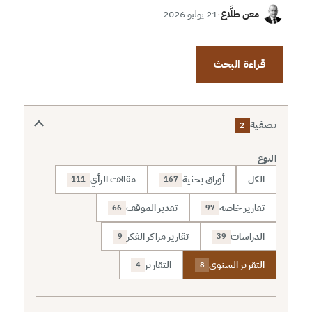
معن طلَّاع
·
21 يوليو 2026
قراءة البحث
تصفية
2
النوع
الكل
أوراق بحثية
مقالات الرأي
111
167
تقارير خاصة
تقدير الموقف
66
97
الدراسات
تقارير مراكز الفكر
9
39
التقرير السنوي
التقارير
4
8