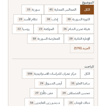
الموضوع
الكل
المجالس المحلية
سورية
33
41
الثورة السورية
إدلب
نظام الأسد
29
30
30
هيئة تحرير الشام
الحوكمة
روسيا
22
23
26
الإدارة الذاتية
المعارضة السورية
18
20
المزيد (170)
الباحث
الكل
مركز عمران للدراسات الاستراتيجية
106
ساشا العلو
أيمن الدسوقي
29
31
محسن المصطفى
معن طلَّاع
27
29
مناف قومان
د.بشير زين العابدين
16
25