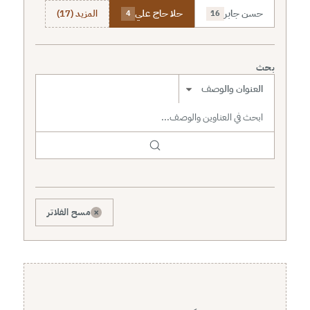
حسن جابر
حلا حاج علي
المزيد (17)
4
16
بحث
نطاق البحث
×
مسح الفلاتر