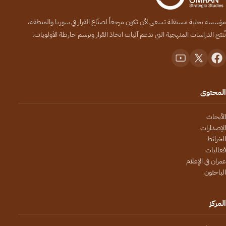
مؤسسة بحثية مستقلة تسعى لأن تكون مرجعاً لصنّاع القرار في سوريا والمنطقة،
تُنتج الدراسات المنهجية التي تدعم آليات اتخاذ القرار وترسم خارطة الأولويات.
المحتوى
الأبحاث
الإصدارات
الخرائط
فعاليات
عمران في الإعلام
الباحثون
المركز