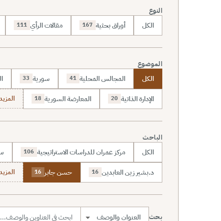
النوع
الكل
أوراق بحثية
مقالات الرأي
111
167
الموضوع
الكل
المجالس المحلية
سورية
ال
33
41
الإدارة الذاتية
المعارضة السورية
المزيد (70
18
20
الباحث
الكل
مركز عمران للدراسات الاستراتيجية
سا
106
د.بشير زين العابدين
حسن جابر
المزيد (7
16
16
بحث