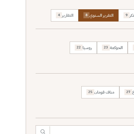
كر
التقرير السنوي
التقارير
4
8
9
الحوكمة
روسيا
22
23
ع
مناف قومان
25
27