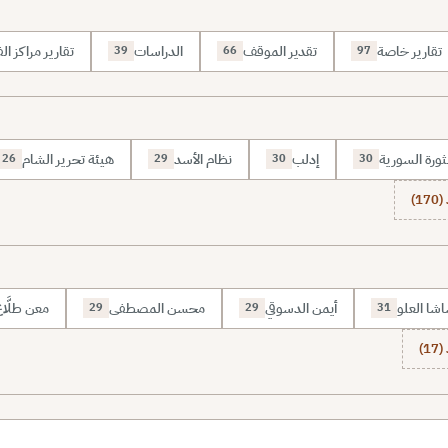
تقارير خاصة
تقدير الموقف
الدراسات
تقارير مراكز الف
39
66
97
ثورة السورية
إدلب
نظام الأسد
هيئة تحرير الشام
26
29
30
30
1)
شا العلو
أيمن الدسوقي
محسن المصطفى
معن طلَّا
29
29
31
1)