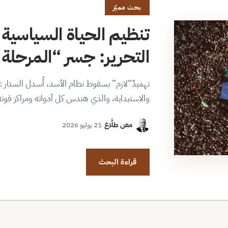
بحث مميّز
تنظيم الحياة السياسية 
التحرير: جسر “المرحلة ا
تهميدٌ”لازم” بسقوط نظام الأسد، أُسدل الستار عن
والاستبداية، والذي هندس كل أدواته ومراكز قوت
معن طلَّاع
·
21 يوليو 2026
قراءة البحث