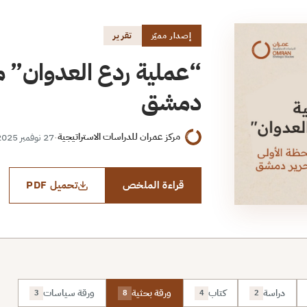
تقرير
إصدار مميّز
“عملية ردع العدوان” من
دمشق
مركز عمران للدراسات الاستراتيجية
·
27 نوفمبر 2025
قراءة الملخص
تحميل PDF
دراسة
كتاب
ورقة بحثية
ورقة سياسات
3
8
4
2