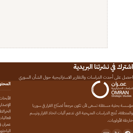
اشترك في نشرتنا البريدية
احصل على أحدث الدراسات والتقارير الاستراتيجية حول الشأن السوري
المحت
الأبحاث
الإصدار
مؤسسة بحثية مستقلة تسعى لأن تكون مرجعاً لصنّاع القرار في سوريا
الخرائط
والمنطقة، تُنتج الدراسات المنهجية التي تدعم آليات اتخاذ القرار وترسم
فعاليات
خارطة الأولويات.
عمران في
الباحثو