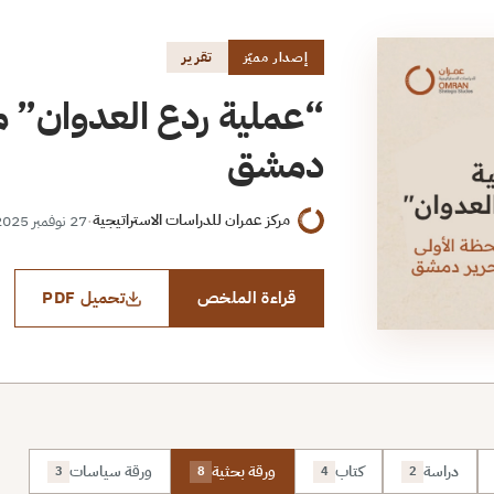
تقرير
إصدار مميّز
“عملية ردع العدوان” من
دمشق
مركز عمران للدراسات الاستراتيجية
·
27 نوفمبر 2025
قراءة الملخص
تحميل PDF
دراسة
كتاب
ورقة بحثية
ورقة سياسات
3
8
4
2