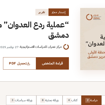
تقرير
إصدار مميّز
“عملية ردع العدوان” من
دمشق
مركز عمران للدراسات الاستراتيجية
·
27 نوفمبر 2025
قراءة الملخص
تحميل PDF
دراسة
كتاب
ورقة بحثية
ورقة سياسات
3
8
4
2