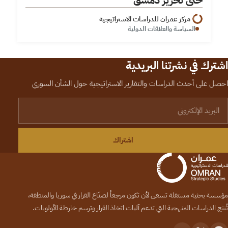
مركز عمران للدراسات الاستراتيجية
السياسة والعلاقات الدولية
اشترك في نشرتنا البريدية
احصل على أحدث الدراسات والتقارير الاستراتيجية حول الشأن السوري
لبريد الإلكتروني
اشتراك
مؤسسة بحثية مستقلة تسعى لأن تكون مرجعاً لصنّاع القرار في سوريا والمنطقة،
تُنتج الدراسات المنهجية التي تدعم آليات اتخاذ القرار وترسم خارطة الأولويات.