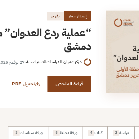
تقرير
إصدار مميّز
“عملية ردع العدوان” من
دمشق
مركز عمران للدراسات الاستراتيجية
·
27 نوفمبر 2025
قراءة الملخص
تحميل PDF
دراسة
كتاب
ورقة بحثية
ورقة سياسات
3
8
4
2