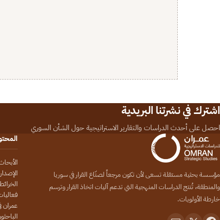
اشترك في نشرتنا البريدية
احصل على أحدث الدراسات والتقارير الاستراتيجية حول الشأن السوري
المحت
الأبحاث
الإصدار
مؤسسة بحثية مستقلة تسعى لأن تكون مرجعاً لصنّاع القرار في سوريا
الخرائط
والمنطقة، تُنتج الدراسات المنهجية التي تدعم آليات اتخاذ القرار وترسم
فعاليات
خارطة الأولويات.
عمران في
الباحثو