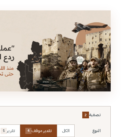
تصفية
2
الكل
تقدير موقف
تقرير
النوع
1
4