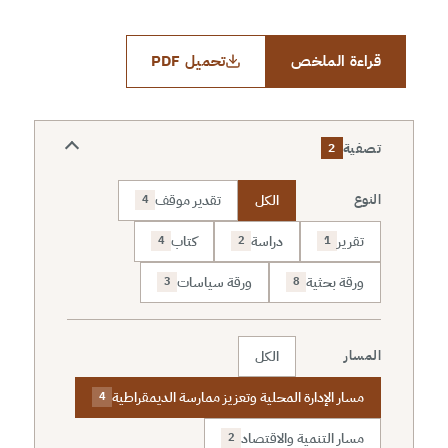
قراءة الملخص
تحميل PDF
تصفية
2
الكل
تقدير موقف
النوع
4
تقرير
دراسة
كتاب
4
2
1
ورقة بحثية
ورقة سياسات
3
8
الكل
المسار
مسار الإدارة المحلية وتعزيز ممارسة الديمقراطية
4
مسار التنمية والاقتصاد
2