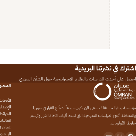
اشترك في نشرتنا البريدية
احصل على أحدث الدراسات والتقارير الاستراتيجية حول الشأن السوري
المحت
الأبحاث
الإصدار
مؤسسة بحثية مستقلة تسعى لأن تكون مرجعاً لصنّاع القرار في سوريا
الخرائط
والمنطقة، تُنتج الدراسات المنهجية التي تدعم آليات اتخاذ القرار وترسم
فعاليات
خارطة الأولويات.
عمران في
الباحثو