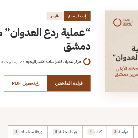
تقرير
إصدار مميّز
“عملية ردع العدوان” من
دمشق
مركز عمران للدراسات الاستراتيجية
·
27 نوفمبر 2025
قراءة الملخص
تحميل PDF
دراسة
كتاب
ورقة بحثية
ورقة سياسات
3
8
4
2