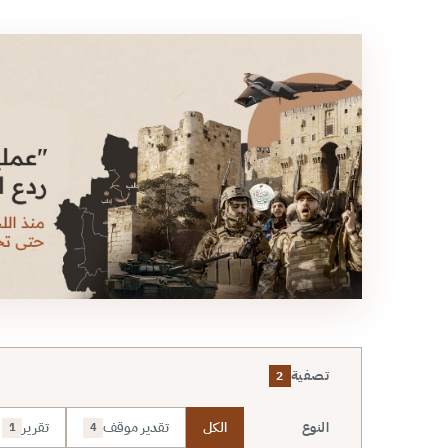
تصفية
2
الكل
تقدير موقف
تقرير
النوع
1
4