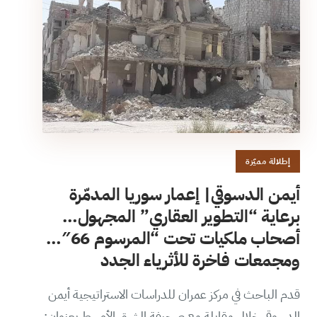
إطلالة مميّزة
أيمن الدسوقي| إعمار سوريا المدمّرة
برعاية “التطوير العقاري” المجهول…
أصحاب ملكيات تحت “المرسوم 66″…
ومجمعات فاخرة للأثرياء الجدد
قدم الباحث في مركز عمران للدراسات الاستراتيجية أيمن
الدسوقي خلال مقابلة مع صحيفة الشرق الأوسط بعنوان: