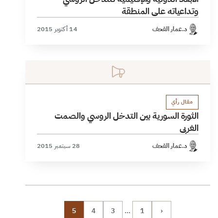
وتداعياته على المنطقة
د.عمار القحف
14 أكتوبر 2015
مقال رأي
الثورة السورية بين ‫‏التدخل الروسي‬ والصمت
الغربي
د.عمار القحف
28 سبتمبر 2015
5
4
3
…
1
‹