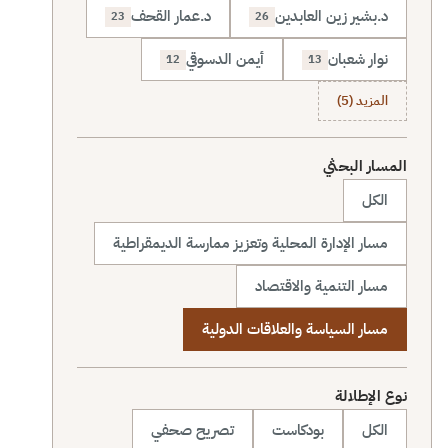
د.بشير زين العابدين
د.عمار القحف
23
26
نوار شعبان
أيمن الدسوقي
12
13
المزيد (5)
المسار البحثي
الكل
مسار الإدارة المحلية وتعزيز ممارسة الديمقراطية
مسار التنمية والاقتصاد
مسار السياسة والعلاقات الدولية
نوع الإطلالة
الكل
بودكاست
تصريح صحفي