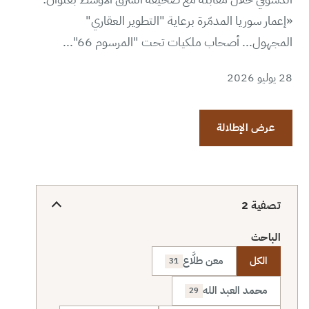
«إعمار سوريا المدمّرة برعاية "التطوير العقاري"
المجهول... أصحاب ملكيات تحت "المرسوم 66"...
28 يوليو 2026
عرض الإطلالة
تصفية
2
الباحث
الكل
معن طلَّاع
31
محمد العبد الله
29