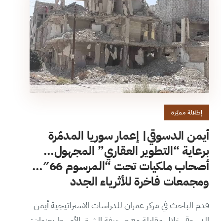
إطلالة مميّزة
أيمن الدسوقي| إعمار سوريا المدمّرة
برعاية “التطوير العقاري” المجهول…
أصحاب ملكيات تحت “المرسوم 66″…
ومجمعات فاخرة للأثرياء الجدد
قدم الباحث في مركز عمران للدراسات الاستراتيجية أيمن
الدسوقي خلال مقابلة مع صحيفة الشرق الأوسط بعنوان: