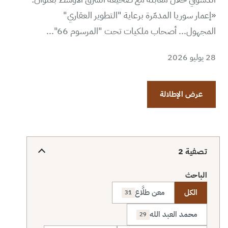
«إعمار سوريا المدمّرة برعاية "التطوير العقاري"
المجهول... أصحاب ملكيات تحت "المرسوم 66"...
28 يوليو 2026
عرض الإطلالة
تصفية
2
الباحث
الكل
معن طلَّاع
31
محمد العبد الله
29