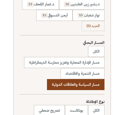
د.بشير زين العابدين
د.عمار القحف
23
26
نوار شعبان
أيمن الدسوقي
12
13
المزيد (5)
المسار البحثي
الكل
مسار الإدارة المحلية وتعزيز ممارسة الديمقراطية
مسار التنمية والاقتصاد
مسار السياسة والعلاقات الدولية
نوع الإطلالة
الكل
بودكاست
تصريح صحفي