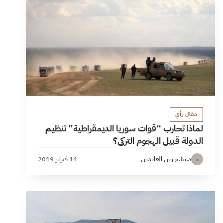
مقال رأي
لماذا تحارب “قوات سوريا الديمقراطية” تنظيم
الدولة قبيل الهجوم التركي؟
د.بشير زين العابدين
14 فبراير 2019
د