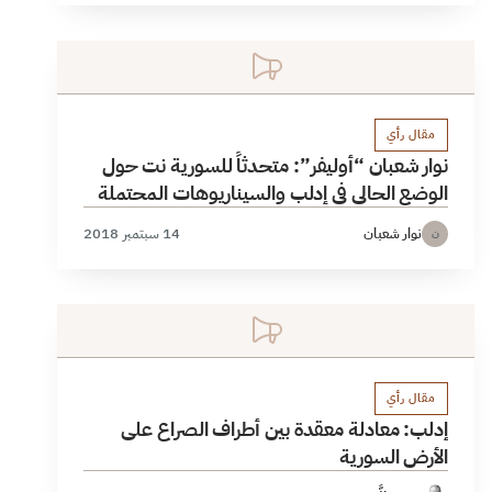
مقال رأي
نوار شعبان “أوليفر”: متحدثاً للسورية نت حول
الوضع الحالي في إدلب والسيناريوهات المحتملة
نوار شعبان
14 سبتمبر 2018
ن
مقال رأي
إدلب: معادلة معقدة بين أطراف الصراع على
الأرض السورية