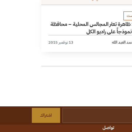
ست
 ظاهرة تعثر المجالس المحلية – محافظة
موذجاً على راديو الكل
د العبد الله
13 نوفمبر 2015
اشتراك
تواصل