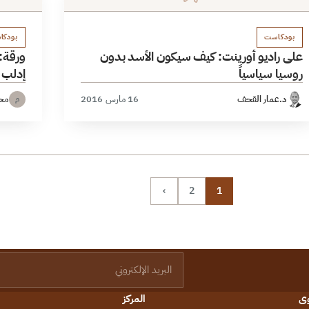
بودكاست
بودكا
على راديو أورينت: كيف سيكون الأسد بدون
ورقة:
روسيا سياسياً
إدلب ن
د.عمار القحف
16 مارس 2016
محم
م
›
2
1
البريد الإلكتروني
وى
المركز