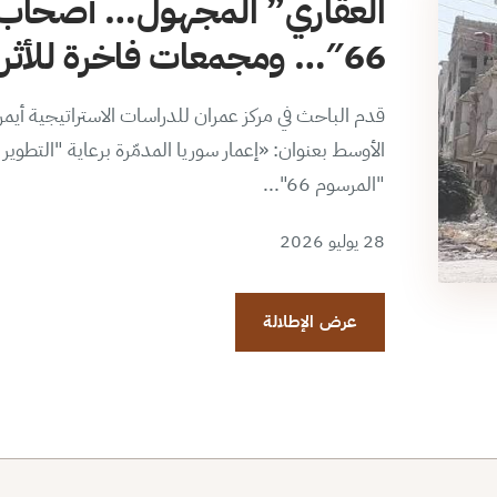
العقاري” المجهول… أصحاب 
66″… ومجمعات فاخرة للأثرياء الجدد
قدم الباحث في مركز عمران للدراسات الاستراتيجية أي
الأوسط بعنوان: «إعمار سوريا المدمّرة برعاية "التطو
"المرسوم 66"...
28 يوليو 2026
عرض الإطلالة