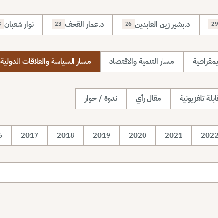
د.بشير زين العابدين
د.عمار القحف
نوار شعبان
3
23
26
29
يمقراطية
مسار التنمية والاقتصاد
مسار السياسة والعلاقات الدولية
بلة تلفزيونية
مقال رأي
ندوة / حوار
6
2017
2018
2019
2020
2021
202