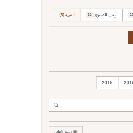
أيمن الدسوقي
المزيد (5)
12
1
2015
201
×
مسح الفلاتر