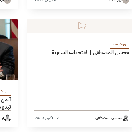
ن
ن
بودكاست
محسن المصطفى | الانتخابات السورية
بودكا
أيمن ا
تبدو م
محسن المصطفى
27 أكتوبر 2020
أيم