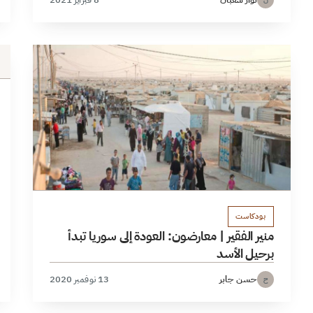
ن
بودكاست
منير الفقير | معارضون: العودة إلى سوريا تبدأ
برحيل الأسد
حسن جابر
13 نوفمبر 2020
ح