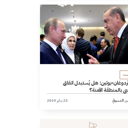
ست
ردوغان-بوتين: هل يُستبدل اتفاق
 بالمنطقة الآمنة؟
ن الدسوقي
23 يناير 2019