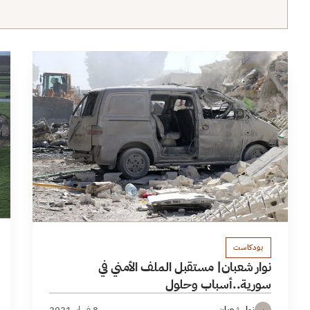
بودكاست
نوار شعبان| مستقبل الملف الأمني في
سورية..أسباب وحلول
نوار شعبان
8 فبراير 2021