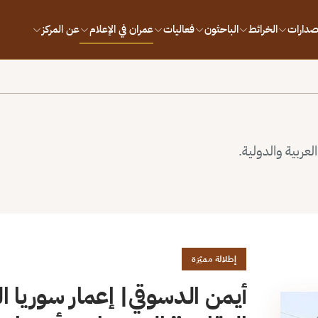
إصدارات
الخرائط
الباحثون
فعاليات
عمران في الإعلام
عن المركز
لعربية والدولية.
إطلالة مميّزة
أيمن الدسوقي| إعمار سوريا الم