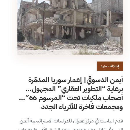
إطلالة مميّزة
أيمن الدسوقي| إعمار سوريا المدمّرة
برعاية “التطوير العقاري” المجهول…
أصحاب ملكيات تحت “المرسوم 66″…
ومجمعات فاخرة للأثرياء الجدد
قدم الباحث في مركز عمران للدراسات الاستراتيجية أيمن
الدسوقي خلال مقابلة مع صحيفة الشرق الأوسط بعنوان: