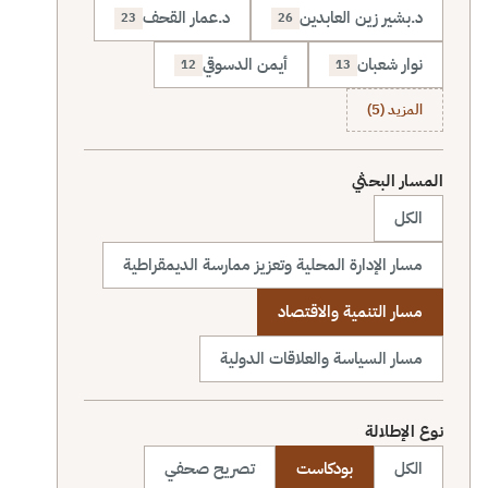
د.بشير زين العابدين
د.عمار القحف
23
26
نوار شعبان
أيمن الدسوقي
12
13
المزيد (5)
المسار البحثي
الكل
مسار الإدارة المحلية وتعزيز ممارسة الديمقراطية
مسار التنمية والاقتصاد
مسار السياسة والعلاقات الدولية
نوع الإطلالة
الكل
بودكاست
تصريح صحفي