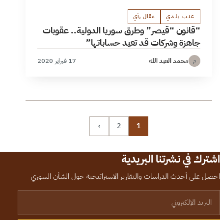
عنب بلدي
مقال رأي
“قانون “قيصر” وطرق سوريا الدولية.. عقوبات
جاهزة وشركات قد تعيد حساباتها”
محمد العبد الله
17 فبراير 2020
م
›
2
1
اشترك في نشرتنا البريدية
احصل على أحدث الدراسات والتقارير الاستراتيجية حول الشأن السوري
لبريد الإلكتروني