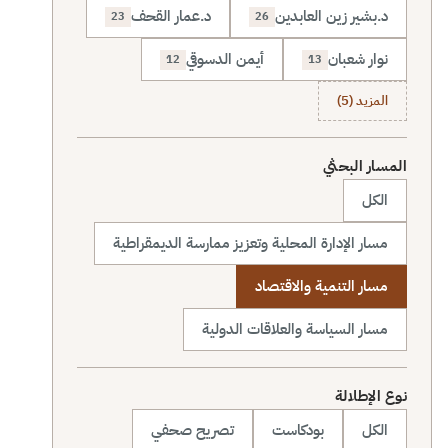
د.بشير زين العابدين
د.عمار القحف
23
26
نوار شعبان
أيمن الدسوقي
12
13
المزيد (5)
المسار البحثي
الكل
مسار الإدارة المحلية وتعزيز ممارسة الديمقراطية
مسار التنمية والاقتصاد
مسار السياسة والعلاقات الدولية
نوع الإطلالة
الكل
بودكاست
تصريح صحفي