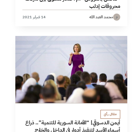
محروقات إدلب
محمد العبد الله
14 فبراير 2021
م
مقال رأي
أيمن الدسوقي| “الأمانة السورية للتنمية”.. ذراع
أسماء الأسد لتنفيذ أدوار في الداخل والخارج