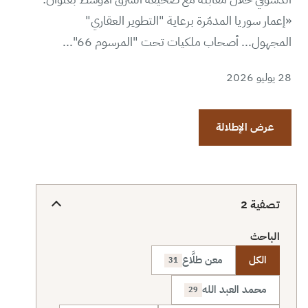
«إعمار سوريا المدمّرة برعاية "التطوير العقاري"
المجهول... أصحاب ملكيات تحت "المرسوم 66"...
28 يوليو 2026
عرض الإطلالة
تصفية
2
الباحث
الكل
معن طلَّاع
31
محمد العبد الله
29