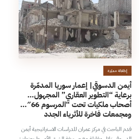
إطلالة مميّزة
أيمن الدسوقي| إعمار سوريا المدمّرة
برعاية “التطوير العقاري” المجهول…
أصحاب ملكيات تحت “المرسوم 66″…
ومجمعات فاخرة للأثرياء الجدد
قدم الباحث في مركز عمران للدراسات الاستراتيجية أيمن
الدسوقي خلال مقابلة مع صحيفة الشرق الأوسط بعنوان: