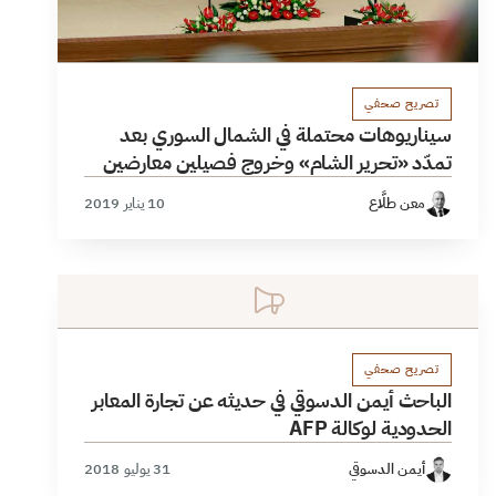
تصريح صحفي
سيناريوهات محتملة في الشمال السوري بعد
تمدّد «تحرير الشام» وخروج فصيلين معارضين
معن طلَّاع
10 يناير 2019
تصريح صحفي
الباحث أيمن الدسوقي في حديثه عن تجارة المعابر
الحدودية لوكالة AFP
أيمن الدسوقي
31 يوليو 2018