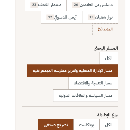
د.بشير زين العابدين
د.عمار القحف
23
26
نوار شعبان
أيمن الدسوقي
12
13
المزيد (5)
المسار البحثي
الكل
مسار الإدارة المحلية وتعزيز ممارسة الديمقراطية
مسار التنمية والاقتصاد
مسار السياسة والعلاقات الدولية
نوع الإطلالة
الكل
بودكاست
تصريح صحفي