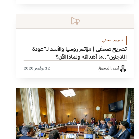
تصريح صحفي
تصريح صحفي | مؤتمر روسيا والأسد لـ”عودة
اللاجئين”..ما أهدافه ولماذا الآن؟
أيمن الدسوقي
12 نوفمبر 2020