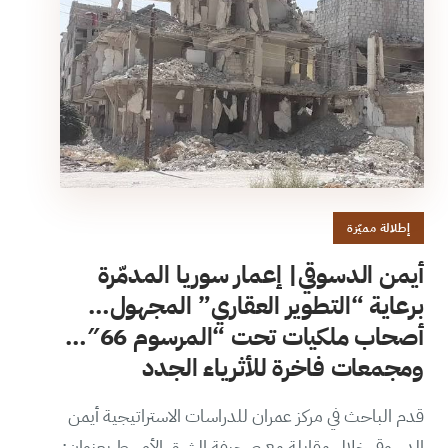
إطلالة مميّزة
أيمن الدسوقي| إعمار سوريا المدمّرة
برعاية “التطوير العقاري” المجهول…
أصحاب ملكيات تحت “المرسوم 66″…
ومجمعات فاخرة للأثرياء الجدد
قدم الباحث في مركز عمران للدراسات الاستراتيجية أيمن
الدسوقي خلال مقابلة مع صحيفة الشرق الأوسط بعنوان: