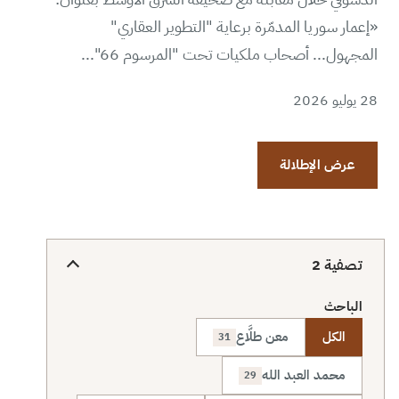
«إعمار سوريا المدمّرة برعاية "التطوير العقاري"
المجهول... أصحاب ملكيات تحت "المرسوم 66"...
28 يوليو 2026
عرض الإطلالة
تصفية
2
الباحث
الكل
معن طلَّاع
31
محمد العبد الله
29