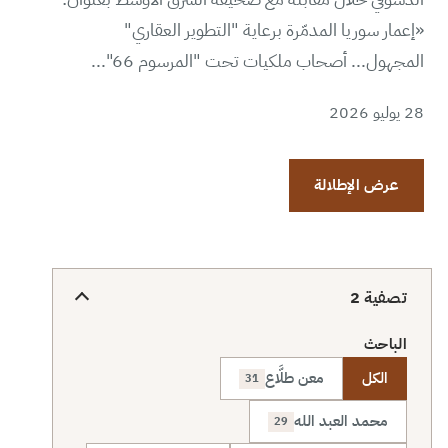
«إعمار سوريا المدمّرة برعاية "التطوير العقاري"
المجهول... أصحاب ملكيات تحت "المرسوم 66"...
28 يوليو 2026
عرض الإطلالة
تصفية
2
الباحث
الكل
معن طلَّاع
31
محمد العبد الله
29