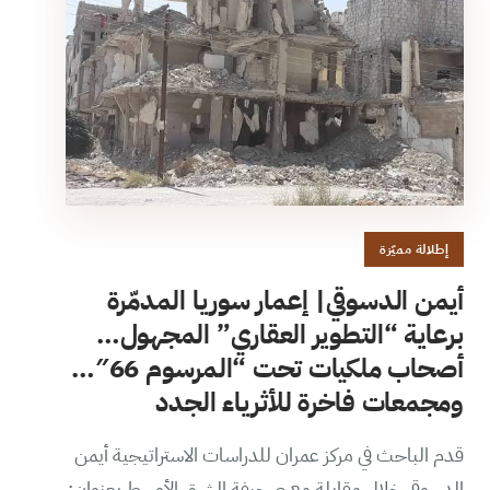
إطلالة مميّزة
أيمن الدسوقي| إعمار سوريا المدمّرة
برعاية “التطوير العقاري” المجهول…
أصحاب ملكيات تحت “المرسوم 66″…
ومجمعات فاخرة للأثرياء الجدد
قدم الباحث في مركز عمران للدراسات الاستراتيجية أيمن
الدسوقي خلال مقابلة مع صحيفة الشرق الأوسط بعنوان: