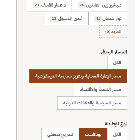
د.بشير زين العابدين
د.عمار القحف
23
26
نوار شعبان
أيمن الدسوقي
12
13
المزيد (5)
المسار البحثي
الكل
مسار الإدارة المحلية وتعزيز ممارسة الديمقراطية
مسار التنمية والاقتصاد
مسار السياسة والعلاقات الدولية
نوع الإطلالة
الكل
بودكاست
تصريح صحفي