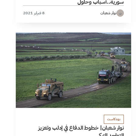
سورية..أسباب وحلول
نوار شعبان
8 فبراير 2021
ن
بودكاست
نوار شعبان| خطوط الدفاع في إدلب وتعزيز
التواجد التركي