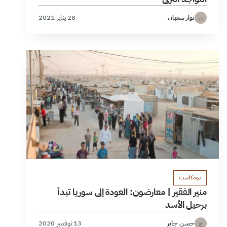
نوار شعبان
28 يناير 2021
ن
بودكاست
منير الفقير | معارضون: العودة إلى سوريا تبدأ
برحيل الأسد
حسن جابر
13 نوفمبر 2020
ح