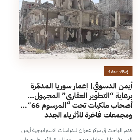
إطلالة مميّزة
أيمن الدسوقي| إعمار سوريا المدمّرة
برعاية “التطوير العقاري” المجهول…
أصحاب ملكيات تحت “المرسوم 66″…
ومجمعات فاخرة للأثرياء الجدد
قدم الباحث في مركز عمران للدراسات الاستراتيجية أيمن
الدسوقي خلال مقابلة مع صحيفة الشرق الأوسط بعنوان: