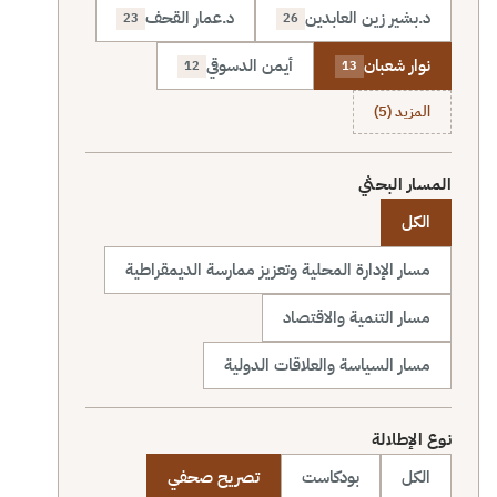
د.بشير زين العابدين
د.عمار القحف
23
26
نوار شعبان
أيمن الدسوقي
12
13
المزيد (5)
المسار البحثي
الكل
مسار الإدارة المحلية وتعزيز ممارسة الديمقراطية
مسار التنمية والاقتصاد
مسار السياسة والعلاقات الدولية
نوع الإطلالة
الكل
بودكاست
تصريح صحفي