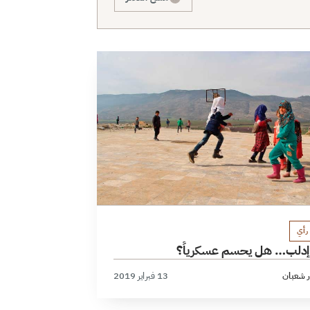
رأي
دلب… هل يحسم عسكرياً؟
ر شعبان
13 فبراير 2019