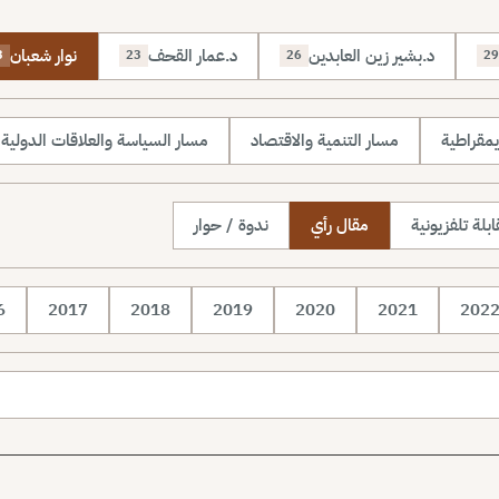
د.بشير زين العابدين
د.عمار القحف
نوار شعبان
3
23
26
29
يمقراطية
مسار التنمية والاقتصاد
مسار السياسة والعلاقات الدولية
بلة تلفزيونية
مقال رأي
ندوة / حوار
6
2017
2018
2019
2020
2021
202