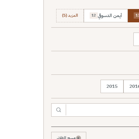
أيمن الدسوقي
المزيد (5)
12
1
2015
201
×
مسح الفلاتر