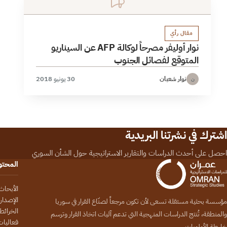
مقال رأي
نوار أوليفر مصرحاً لوكالة AFP عن السيناريو
المتوقع لفصائل الجنوب
نوار شعبان
30 يونيو 2018
ن
اشترك في نشرتنا البريدية
احصل على أحدث الدراسات والتقارير الاستراتيجية حول الشأن السوري
المحت
الأبحاث
الإصدار
مؤسسة بحثية مستقلة تسعى لأن تكون مرجعاً لصنّاع القرار في سوريا
الخرائط
والمنطقة، تُنتج الدراسات المنهجية التي تدعم آليات اتخاذ القرار وترسم
فعاليات
خارطة الأولويات.