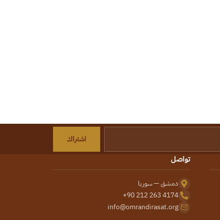
اشتراك
تواصل
دمشق — سوريا
+90 212 263 4174
info@omrandirasat.org