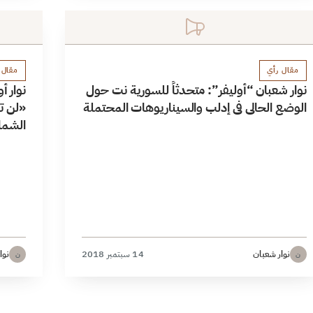
مقال رأي
مقال 
نوار شعبان “أوليفر”: متحدثاً للسورية نت حول
نوار 
الوضع الحالي في إدلب والسيناريوهات المحتملة
«لن ت
الشما
نوار شعبان
14 سبتمبر 2018
نوا
ن
ن