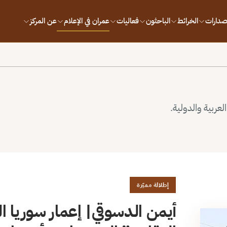
إصدارات
الخرائط
الباحثون
فعاليات
عمران في الإعلام
عن المركز
لعربية والدولية.
إطلالة مميّزة
أيمن الدسوقي| إعمار سوريا الم