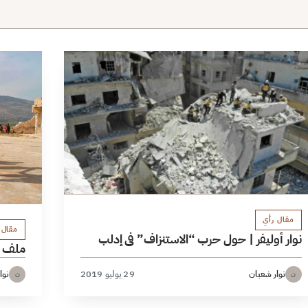
مقال رأي
مقال 
نوار أوليفر | حول حرب “الاستنزاف” في إدلب
ملف إ
نوار شعبان
29 يوليو 2019
نوا
ن
ن