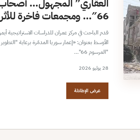
العقاري” المجهول… أصحاب 
66″… ومجمعات فاخرة للأثرياء الجدد
قدم الباحث في مركز عمران للدراسات الاستراتيجية أي
الأوسط بعنوان: «إعمار سوريا المدمّرة برعاية "التطو
"المرسوم 66"...
28 يوليو 2026
عرض الإطلالة