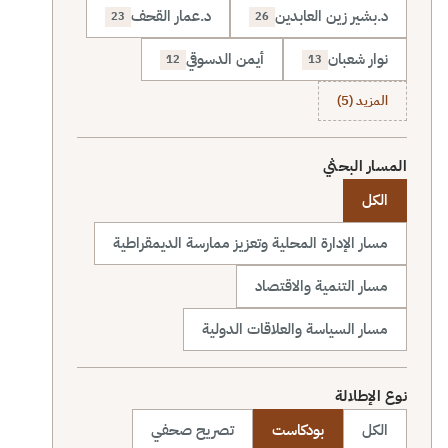
د.بشير زين العابدين
د.عمار القحف
23
26
نوار شعبان
أيمن الدسوقي
12
13
المزيد (5)
المسار البحثي
الكل
مسار الإدارة المحلية وتعزيز ممارسة الديمقراطية
مسار التنمية والاقتصاد
مسار السياسة والعلاقات الدولية
نوع الإطلالة
الكل
بودكاست
تصريح صحفي