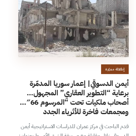
إطلالة مميّزة
أيمن الدسوقي| إعمار سوريا المدمّرة
برعاية “التطوير العقاري” المجهول…
أصحاب ملكيات تحت “المرسوم 66″…
ومجمعات فاخرة للأثرياء الجدد
قدم الباحث في مركز عمران للدراسات الاستراتيجية أيمن
الدسوقي خلال مقابلة مع صحيفة الشرق الأوسط بعنوان: