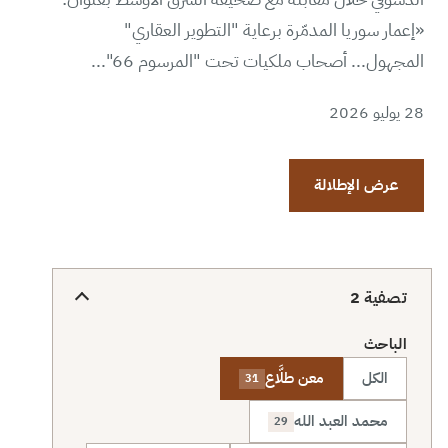
«إعمار سوريا المدمّرة برعاية "التطوير العقاري"
المجهول... أصحاب ملكيات تحت "المرسوم 66"...
28 يوليو 2026
عرض الإطلالة
تصفية
2
الباحث
الكل
معن طلَّاع
31
محمد العبد الله
29