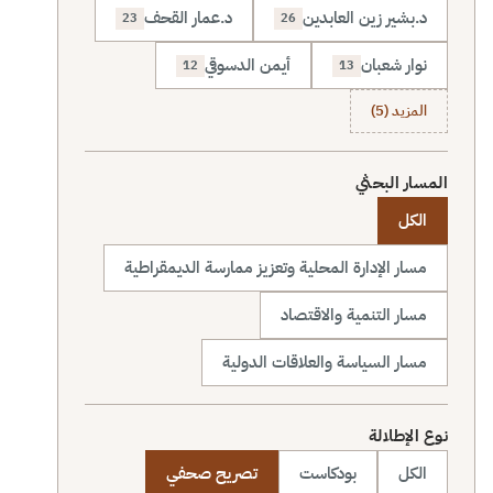
د.بشير زين العابدين
د.عمار القحف
23
26
نوار شعبان
أيمن الدسوقي
12
13
المزيد (5)
المسار البحثي
الكل
مسار الإدارة المحلية وتعزيز ممارسة الديمقراطية
مسار التنمية والاقتصاد
مسار السياسة والعلاقات الدولية
نوع الإطلالة
الكل
بودكاست
تصريح صحفي