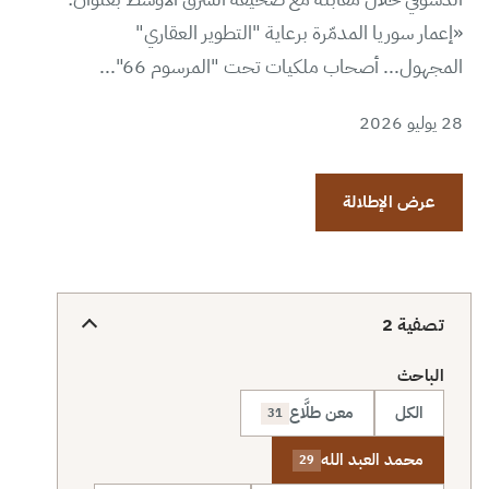
«إعمار سوريا المدمّرة برعاية "التطوير العقاري"
المجهول... أصحاب ملكيات تحت "المرسوم 66"...
28 يوليو 2026
عرض الإطلالة
تصفية
2
الباحث
الكل
معن طلَّاع
31
محمد العبد الله
29