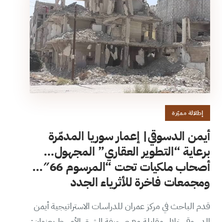
إطلالة مميّزة
أيمن الدسوقي| إعمار سوريا المدمّرة
برعاية “التطوير العقاري” المجهول…
أصحاب ملكيات تحت “المرسوم 66″…
ومجمعات فاخرة للأثرياء الجدد
قدم الباحث في مركز عمران للدراسات الاستراتيجية أيمن
الدسوقي خلال مقابلة مع صحيفة الشرق الأوسط بعنوان: