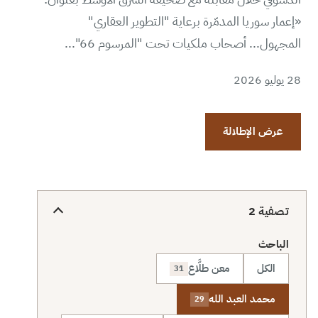
«إعمار سوريا المدمّرة برعاية "التطوير العقاري"
المجهول... أصحاب ملكيات تحت "المرسوم 66"...
28 يوليو 2026
عرض الإطلالة
تصفية
2
الباحث
الكل
معن طلَّاع
31
محمد العبد الله
29