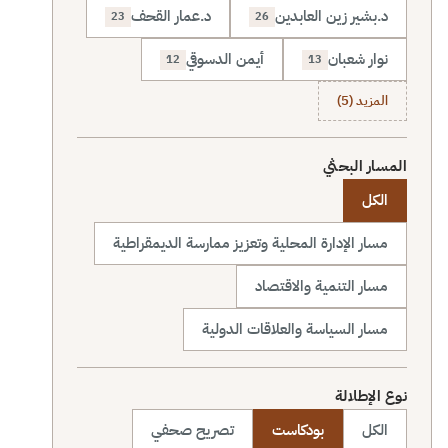
د.بشير زين العابدين
د.عمار القحف
23
26
نوار شعبان
أيمن الدسوقي
12
13
المزيد (5)
المسار البحثي
الكل
مسار الإدارة المحلية وتعزيز ممارسة الديمقراطية
مسار التنمية والاقتصاد
مسار السياسة والعلاقات الدولية
نوع الإطلالة
الكل
بودكاست
تصريح صحفي