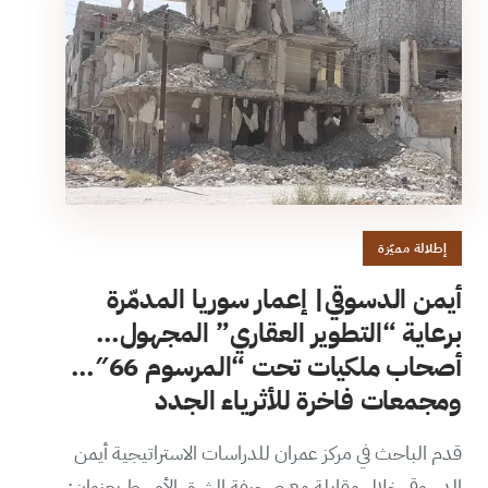
إطلالة مميّزة
أيمن الدسوقي| إعمار سوريا المدمّرة
برعاية “التطوير العقاري” المجهول…
أصحاب ملكيات تحت “المرسوم 66″…
ومجمعات فاخرة للأثرياء الجدد
قدم الباحث في مركز عمران للدراسات الاستراتيجية أيمن
الدسوقي خلال مقابلة مع صحيفة الشرق الأوسط بعنوان: