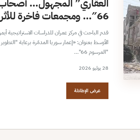
العقاري” المجهول… أصحاب 
66″… ومجمعات فاخرة للأثرياء الجدد
قدم الباحث في مركز عمران للدراسات الاستراتيجية أي
الأوسط بعنوان: «إعمار سوريا المدمّرة برعاية "التطو
"المرسوم 66"...
28 يوليو 2026
عرض الإطلالة