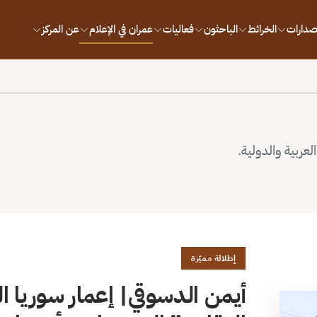
إصدارات
الخرائط
الباحثون
فعاليات
عمران في الإعلام
عن المركز
لعربية والدولية.
إطلالة مميّزة
أيمن الدسوقي| إعمار سوريا الم