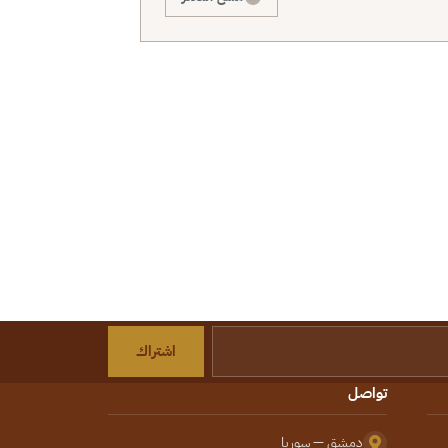
اشتراك
تواصل
دمشق — سوريا