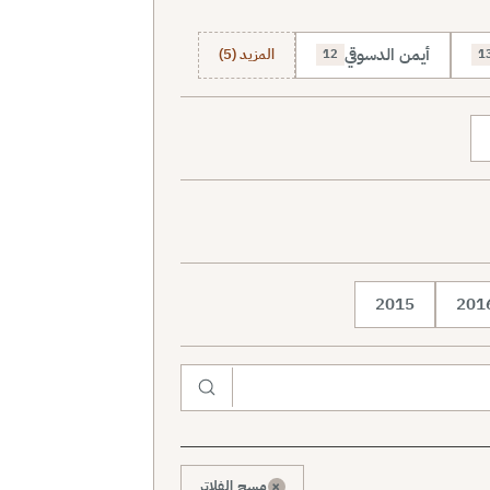
أيمن الدسوقي
المزيد (5)
12
1
2015
201
×
مسح الفلاتر