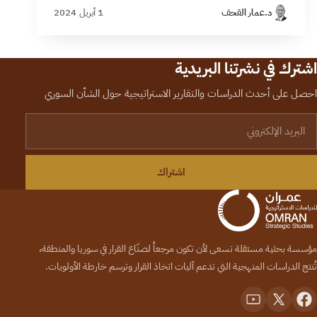
د.عمار القحف
1 أبريل 2024
اشترك في نشرتنا البريدية
احصل على أحدث الدراسات والتقارير الاستراتيجية حول الشأن السوري
لبريد الإلكتروني
اشتراك
مؤسسة بحثية مستقلة تسعى لأن تكون مرجعاً لصنّاع القرار في سوريا والمنطقة،
تُنتج الدراسات المنهجية التي تدعم آليات اتخاذ القرار وترسم خارطة الأولويات.