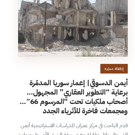
إطلالة مميّزة
أيمن الدسوقي| إعمار سوريا المدمّرة
برعاية “التطوير العقاري” المجهول…
أصحاب ملكيات تحت “المرسوم 66″…
ومجمعات فاخرة للأثرياء الجدد
قدم الباحث في مركز عمران للدراسات الاستراتيجية أيمن
الدسوقي خلال مقابلة مع صحيفة الشرق الأوسط بعنوان: