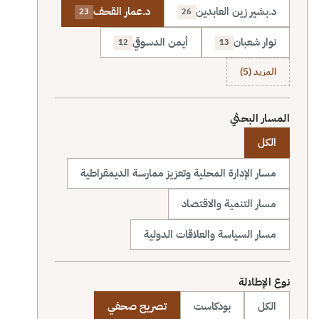
د.بشير زين العابدين
د.عمار القحف
23
26
نوار شعبان
أيمن الدسوقي
12
13
المزيد (5)
المسار البحثي
الكل
مسار الإدارة المحلية وتعزيز ممارسة الديمقراطية
مسار التنمية والاقتصاد
مسار السياسة والعلاقات الدولية
نوع الإطلالة
الكل
بودكاست
تصريح صحفي