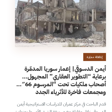
إطلالة مميّزة
أيمن الدسوقي| إعمار سوريا المدمّرة
برعاية “التطوير العقاري” المجهول…
أصحاب ملكيات تحت “المرسوم 66″…
ومجمعات فاخرة للأثرياء الجدد
قدم الباحث في مركز عمران للدراسات الاستراتيجية أيمن
الدسوقي خلال مقابلة مع صحيفة الشرق الأوسط بعنوان: