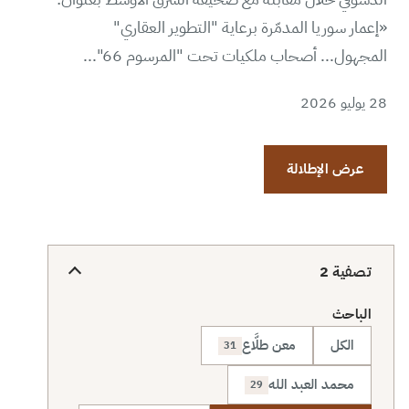
«إعمار سوريا المدمّرة برعاية "التطوير العقاري"
المجهول... أصحاب ملكيات تحت "المرسوم 66"...
28 يوليو 2026
عرض الإطلالة
تصفية
2
الباحث
الكل
معن طلَّاع
31
محمد العبد الله
29