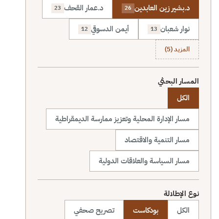
د.بشير زين العابدين
د.عمار القحف
23
26
نوار شعبان
أيمن الدسوقي
12
13
المزيد (5)
المسار البحثي
الكل
مسار الإدارة المحلية وتعزيز ممارسة الديمقراطية
مسار التنمية والاقتصاد
مسار السياسة والعلاقات الدولية
نوع الإطلالة
الكل
بودكاست
تصريح صحفي