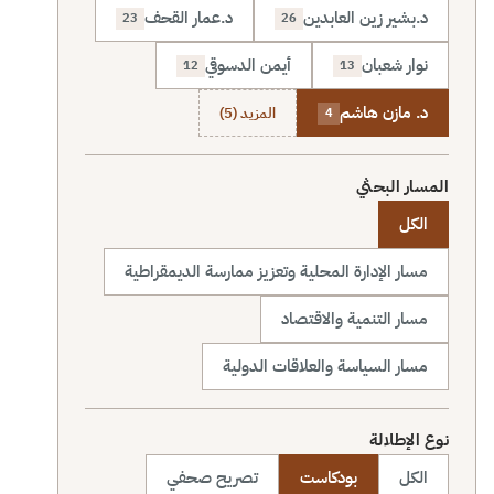
د.بشير زين العابدين
د.عمار القحف
23
26
نوار شعبان
أيمن الدسوقي
12
13
د. مازن هاشم
المزيد (5)
4
المسار البحثي
الكل
مسار الإدارة المحلية وتعزيز ممارسة الديمقراطية
مسار التنمية والاقتصاد
مسار السياسة والعلاقات الدولية
نوع الإطلالة
الكل
بودكاست
تصريح صحفي