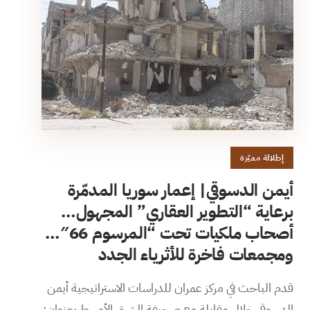
إطلالة مميّزة
أيمن الدسوقي| إعمار سوريا المدمّرة
برعاية “التطوير العقاري” المجهول…
أصحاب ملكيات تحت “المرسوم 66″…
ومجمعات فاخرة للأثرياء الجدد
قدم الباحث في مركز عمران للدراسات الاستراتيجية أيمن
الدسوقي خلال مقابلة مع صحيفة الشرق الأوسط بعنوان: